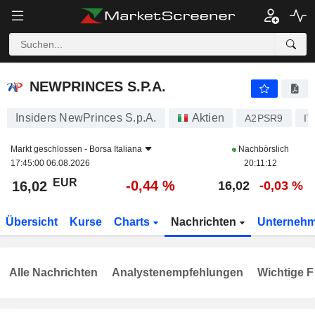
NEWPRINCES S.P.A.
16,02
€
-0,44 %
NEWPRINCES S.P.A.
Insiders NewPrinces S.p.A.
Aktien
A2PSR9
IT
Markt geschlossen -
Borsa Italiana
Nachbörslich
17:45:00 06.08.2026
20:11:12
EUR
-0,44 %
16,02
16,02
-0,03 %
Übersicht
Kurse
Charts
Nachrichten
Unterneh
Alle Nachrichten
Analystenempfehlungen
Wichtige F