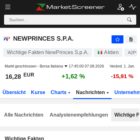
NEWPRINCES S.P.A.
16,28
€
+1,62 %
NEWPRINCES S.P.A.
Wichtige Fakten NewPrinces S.p.A.
Aktien
A2PS
Markt geschlossen -
Borsa Italiana
17:45:00 07.08.2026
Veränd. 1. Jan.
EUR
+1,62 %
16,28
-15,91 %
Übersicht
Kurse
Charts
Nachrichten
Unterneh
Alle Nachrichten
Analystenempfehlungen
Wichtige F
Wichtige Fakten