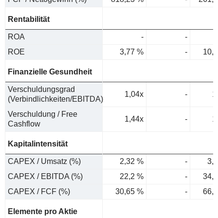
Rentabilität
ROA
-
-
ROE
3,77 %
-
10,
Finanzielle Gesundheit
Verschuldungsgrad
1,04x
-
1
(Verbindlichkeiten/EBITDA)
Verschuldung / Free
1,44x
-
1
Cashflow
Kapitalintensität
CAPEX / Umsatz (%)
2,32 %
-
3,
CAPEX / EBITDA (%)
22,2 %
-
34,
CAPEX / FCF (%)
30,65 %
-
66,
Elemente pro Aktie