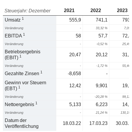
2021
2022
2023
Steuerjahr: Dezember
1
Umsatz
555,9
741,1
793,
Veränderung
-
33,32 %
7,05
1
EBITDA
58
57,7
72,4
Veränderung
-
-0,52 %
25,49
Betriebsergebnis
20,47
20,12
31,2
1
(EBIT)
Veränderung
-
-1,72 %
55,46
1
Gezahlte Zinsen
-8,658
-
Gewinn vor Steuern
12,42
9,901
19,7
1
(EBT)
Veränderung
-
-20,28 %
99,12
1
Nettoergebnis
5,133
6,223
14,3
Veränderung
-
21,24 %
130,19
Datum der
18.03.22
17.03.23
30.03.2
Veröffentlichung