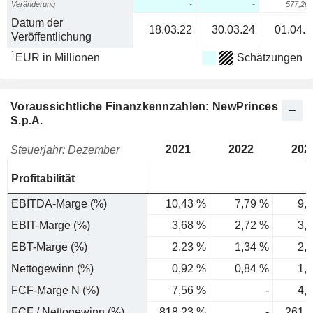
Veränderung
-
-
577,26
Datum der
18.03.22
30.03.24
01.04.2
Veröffentlichung
1
EUR in Millionen
Schätzungen
Voraussichtliche Finanzkennzahlen: NewPrinces
S.p.A.
2021
2022
202
Steuerjahr: Dezember
Profitabilität
EBITDA-Marge (%)
10,43 %
7,79 %
9,
EBIT-Marge (%)
3,68 %
2,72 %
3,
EBT-Marge (%)
2,23 %
1,34 %
2,
Nettogewinn (%)
0,92 %
0,84 %
1,
FCF-Marge N (%)
7,56 %
-
4,
FCF / Nettogewinn (%)
818,23 %
-
261,