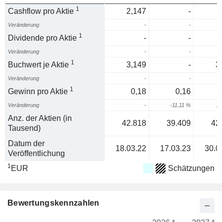
1
Cashflow pro Aktie
2,147
-
Veränderung
-
-
1
Dividende pro Aktie
-
-
Veränderung
-
-
1
Buchwert je Aktie
3,149
-
3
Veränderung
-
-
1
Gewinn pro Aktie
0,18
0,16
Veränderung
-
-11,11 %
11
Anz. der Aktien (in
42.818
39.409
42
Tausend)
Datum der
18.03.22
17.03.23
30.0
Veröffentlichung
1
EUR
Schätzungen
Bewertungskennzahlen