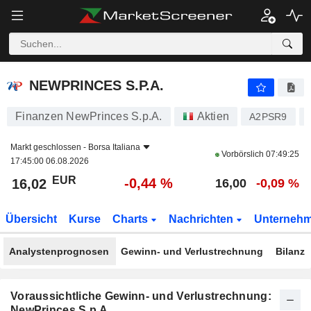
NEWPRINCES S.P.A.
16,02
€
-0,44 %
NEWPRINCES S.P.A.
Finanzen NewPrinces S.p.A.
Aktien
A2PSR9
Markt geschlossen -
Borsa Italiana
Vorbörslich
07:49:25
17:45:00 06.08.2026
EUR
-0,44 %
16,02
16,00
-0,09 %
Übersicht
Kurse
Charts
Nachrichten
Unterneh
Analystenprognosen
Gewinn- und Verlustrechnung
Bilanz
Voraussichtliche Gewinn- und Verlustrechnung:
NewPrinces S.p.A.