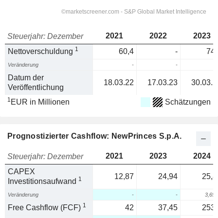
2021
2022
2023
Steuerjahr: Dezember
1
Nettoverschuldung
60,4
-
74,
Veränderung
-
-
Datum der
18.03.22
17.03.23
30.03.2
Veröffentlichung
1
EUR in Millionen
Schätzungen
Prognostizierter Cashflow: NewPrinces S.p.A.
2021
2023
2024
Steuerjahr: Dezember
CAPEX
12,87
24,94
25,8
1
Investitionsaufwand
Veränderung
-
-
3,65
1
Free Cashflow (FCF)
42
37,45
253,