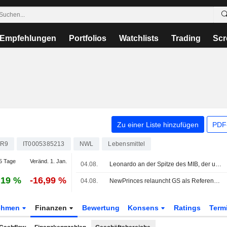
Empfehlungen
Portfolios
Watchlists
Trading
Scr
Zu einer Liste hinzufügen
PDF-
R9
IT0005385213
NWL
Lebensmittel
5 Tage
Veränd. 1. Jan.
04.08.
Leonardo an der Spitze des MIB, der unter Europas Börsen glänzt
,19 %
-16,99 %
04.08.
NewPrinces relauncht GS als Referenzmarke für den Einzelhandel
ehmen
Finanzen
Bewertung
Konsens
Ratings
Term