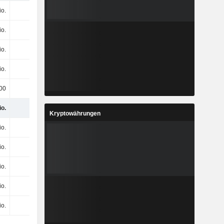
io.
-
io.
-
io.
-
io.
-
00
-
io.
-
Kryptowährungen
io.
-
io.
-
io.
-
io.
-
io.
-