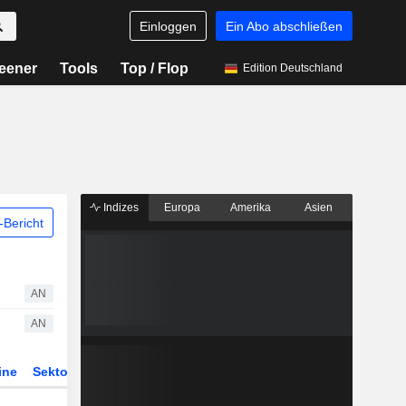
Einloggen
Ein Abo abschließen
eener
Tools
Top / Flop
Edition Deutschland
Indizes
Europa
Amerika
Asien
Bericht
AN
AN
ine
Sektor
Derivate