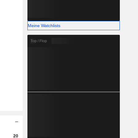
Meine Watchlists
Top / Flop
2025