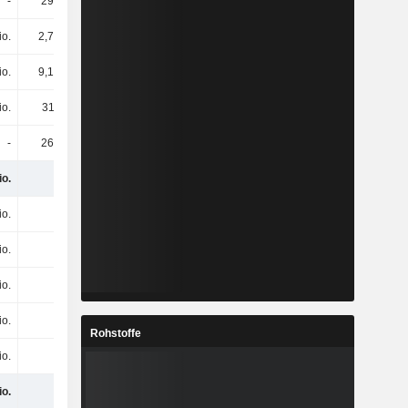
-
290 Mio.
io.
2,74 Mio.
io.
9,12 Mio.
io.
311 Mio.
-
263 Mio.
io.
-
io.
-
io.
-
io.
-
io.
-
Rohstoffe
io.
-
io.
-