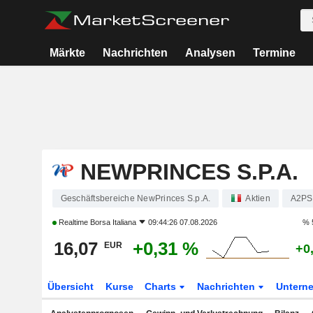
Märkte
Nachrichten
Analysen
Termine
NEWPRINCES S.P.A.
Geschäftsbereiche NewPrinces S.p.A.
Aktien
A2PS
Realtime
Borsa Italiana
09:44:26 07.08.2026
% 
16,07
+0,31 %
EUR
+0
Übersicht
Kurse
Charts
Nachrichten
Untern