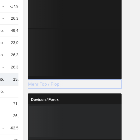
-
-17,92 Mio.
-
26,39 Mio.
io.
49,42 Mio.
io.
23,03 Mio.
io.
26,39 Mio.
-
26,39 Mio.
io.
15,2 Mio.
Mehr Top / Flop
io.
-
Devisen / Forex
-
-71,7 Mio.
-
26,9 Mio.
-
-62,54 Mio.