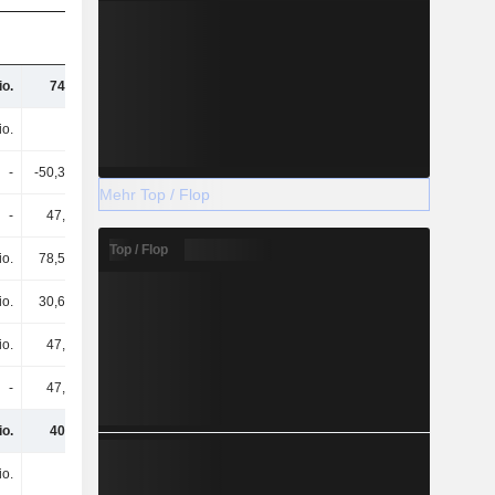
io.
743 Mio.
io.
-
-
-50,31 Mio.
Mehr Top / Flop
-
47,9 Mio.
Top / Flop
io.
78,52 Mio.
io.
30,62 Mio.
io.
47,9 Mio.
-
47,9 Mio.
io.
402 Mio.
io.
-