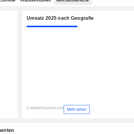
Cashflow
Finanzkennzahlen
Geschäftsbereiche
Umsatz 2025 nach Geografie
© MarketScreener.com
Mehr sehen
menten