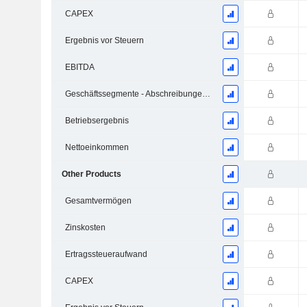
CAPEX
Ergebnis vor Steuern
EBITDA
Geschäftssegmente - Abschreibungen und Wertminderungen
Betriebsergebnis
Nettoeinkommen
Other Products
Gesamtvermögen
Zinskosten
Ertragssteueraufwand
CAPEX