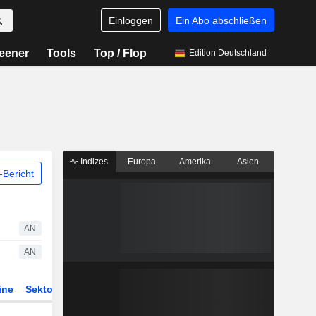
Einloggen
Ein Abo abschließen
eener
Tools
Top / Flop
Edition Deutschland
Indizes
Europa
Amerika
Asien
Bericht
AN
AN
ine
Sektor
Derivate