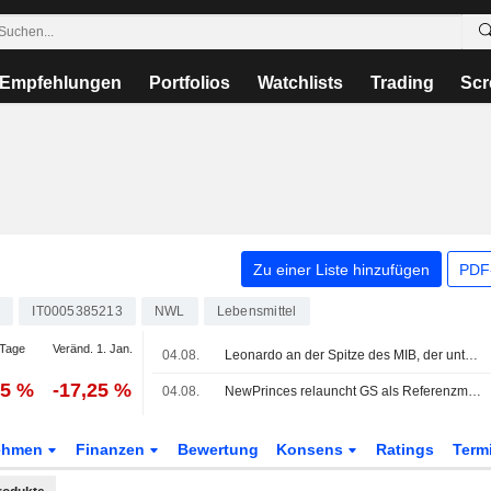
Empfehlungen
Portfolios
Watchlists
Trading
Scr
Zu einer Liste hinzufügen
PDF-
9
IT0005385213
NWL
Lebensmittel
Tage
Veränd. 1. Jan.
04.08.
Leonardo an der Spitze des MIB, der unter Europas Börsen glänzt
35 %
-17,25 %
04.08.
NewPrinces relauncht GS als Referenzmarke für den Einzelhandel
ehmen
Finanzen
Bewertung
Konsens
Ratings
Term