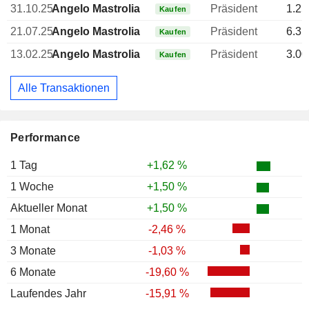
31.10.25
Angelo Mastrolia
Präsident
1.25
Kaufen
21.07.25
Angelo Mastrolia
Präsident
6.31
Kaufen
13.02.25
Angelo Mastrolia
Präsident
3.00
Kaufen
Alle Transaktionen
Performance
1 Tag
+1,62 %
1 Woche
+1,50 %
Aktueller Monat
+1,50 %
1 Monat
-2,46 %
3 Monate
-1,03 %
6 Monate
-19,60 %
Laufendes Jahr
-15,91 %