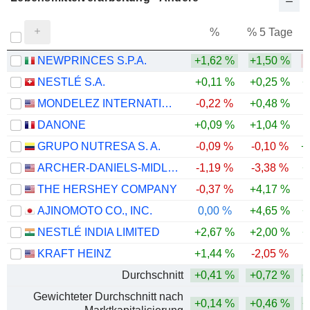
%
% 5 Tage
%
NEWPRINCES S.P.A.
+1,62 %
+1,50 %
-
NESTLÉ S.A.
+0,11 %
+0,25 %
+
MONDELEZ INTERNATIONAL, INC.
-0,22 %
+0,48 %
DANONE
+0,09 %
+1,04 %
GRUPO NUTRESA S. A.
-0,09 %
-0,10 %
+
ARCHER-DANIELS-MIDLAND COMPANY
-1,19 %
-3,38 %
+
THE HERSHEY COMPANY
-0,37 %
+4,17 %
AJINOMOTO CO., INC.
0,00 %
+4,65 %
+
NESTLÉ INDIA LIMITED
+2,67 %
+2,00 %
+
KRAFT HEINZ
+1,44 %
-2,05 %
Durchschnitt
+0,41 %
+0,72 %
+
Gewichteter Durchschnitt nach
+0,14 %
+0,46 %
+