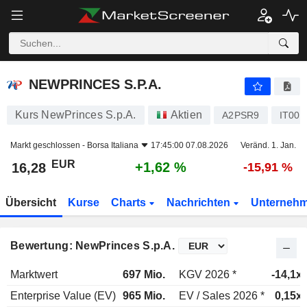
NEWPRINCES S.P.A.
16,28
€
+1,62 %
NEWPRINCES S.P.A.
Kurs NewPrinces S.p.A.
Aktien
A2PSR9
IT000
Markt geschlossen -
Borsa Italiana
17:45:00 07.08.2026
Veränd. 1. Jan.
EUR
+1,62 %
16,28
-15,91 %
Übersicht
Kurse
Charts
Nachrichten
Unterneh
Bewertung: NewPrinces S.p.A.
Marktwert
697 Mio.
KGV 2026 *
-14,1x
Enterprise Value (EV)
965 Mio.
EV / Sales 2026 *
0,15x