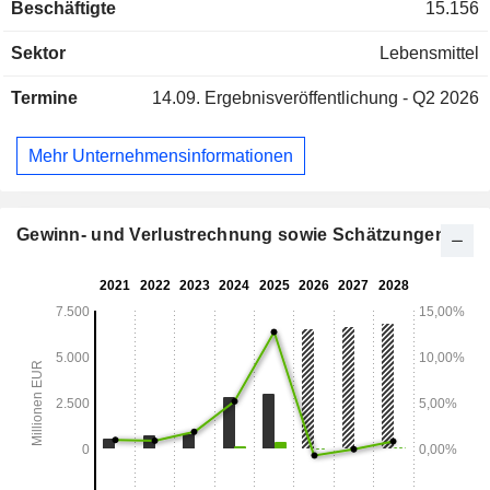
Beschäftigte
15.156
Produktangebot umfasst Teigwaren, Zwieback, Crostini,
Milch, Joghurt, Butter und Schmelzkäse, Mascarpone und
Sektor
Lebensmittel
Ricotta, Mozzarella und Scamorza, glutenfreie Produkte,
proteinfreie Produkte sowie Babynahrung. Das
Termine
14.09.
Ergebnisveröffentlichung - Q2 2026
Unternehmen ist weltweit tätig.
Mehr Unternehmensinformationen
Gewinn- und Verlustrechnung sowie Schätzungen