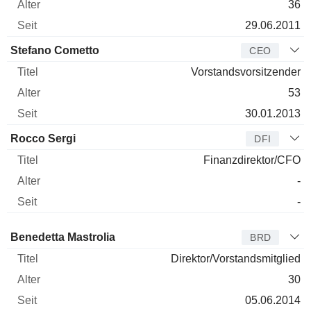
36
29.06.2011
Stefano Cometto
CEO
Vorstandsvorsitzender
53
30.01.2013
Rocco Sergi
DFI
Finanzdirektor/CFO
-
-
Verwaltungsratsmitglied
Titel
Alter
Seit
Benedetta Mastrolia
BRD
Direktor/Vorstandsmitglied
30
05.06.2014