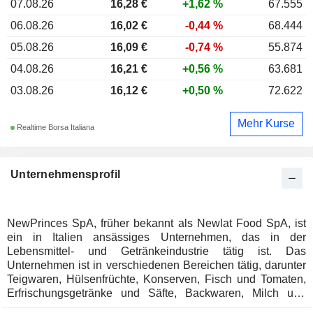
07.08.26
16,28 €
+1,62 %
67.555
06.08.26
16,02 €
-0,44 %
68.444
05.08.26
16,09 €
-0,74 %
55.874
04.08.26
16,21 €
+0,56 %
63.681
03.08.26
16,12 €
+0,50 %
72.622
Mehr Kurse
Realtime Borsa Italiana
Unternehmensprofil
NewPrinces SpA, früher bekannt als Newlat Food SpA, ist
ein in Italien ansässiges Unternehmen, das in der
Lebensmittel- und Getränkeindustrie tätig ist. Das
Unternehmen ist in verschiedenen Bereichen tätig, darunter
Teigwaren, Hülsenfrüchte, Konserven, Fisch und Tomaten,
Erfrischungsgetränke und Säfte, Backwaren, Milch und
Milchprodukte, Fertiggerichte sowie Spezialnahrung. Das