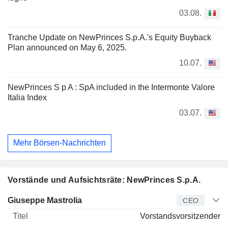
03.08.
Tranche Update on NewPrinces S.p.A.'s Equity Buyback
Plan announced on May 6, 2025.
10.07.
NewPrinces S p A : SpA included in the Intermonte Valore
Italia Index
03.07.
Mehr Börsen-Nachrichten
Vorstände und Aufsichtsräte: NewPrinces S.p.A.
Manager
Titel
Alter
Seit
Giuseppe Mastrolia
CEO
Vorstandsvorsitzender