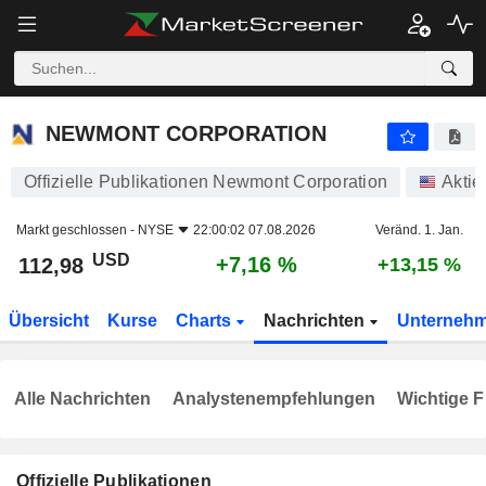
NEWMONT CORPORATION
112,98
$
+7,16 %
NEWMONT CORPORATION
Offizielle Publikationen Newmont Corporation
Aktie
Markt geschlossen -
NYSE
22:00:02 07.08.2026
Veränd. 1. Jan.
USD
+7,16 %
112,98
+13,15 %
Übersicht
Kurse
Charts
Nachrichten
Unterneh
Alle Nachrichten
Analystenempfehlungen
Wichtige F
Offizielle Publikationen