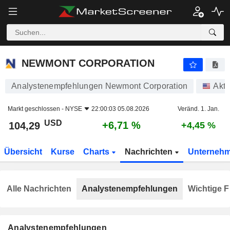
NEWMONT CORPORATION
104,29
$
+6,71 %
NEWMONT CORPORATION
Analystenempfehlungen Newmont Corporation
Akti
Markt geschlossen -
NYSE
22:00:03 05.08.2026
Veränd. 1. Jan.
USD
+6,71 %
104,29
+4,45 %
Übersicht
Kurse
Charts
Nachrichten
Unterneh
Alle Nachrichten
Analystenempfehlungen
Wichtige F
Analystenempfehlungen