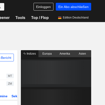
Einloggen
Ein Abo abschließen
eener
Tools
Top / Flop
Edition Deutschland
Indizes
Europa
Amerika
Asien
Bericht
MT
ZM
rmine
Sektor
Derivate
ETFs