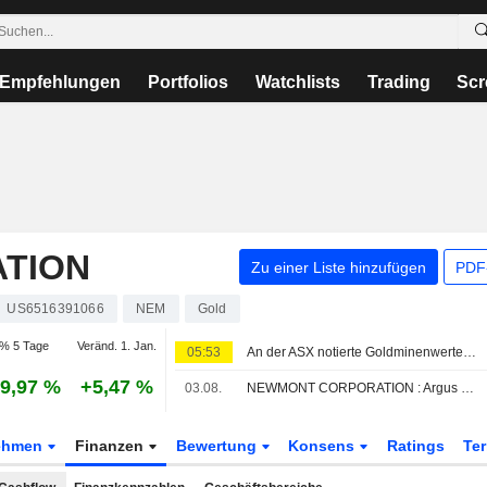
Empfehlungen
Portfolios
Watchlists
Trading
Scr
TION
Zu einer Liste hinzufügen
PDF-
US6516391066
NEM
Gold
% 5 Tage
Veränd. 1. Jan.
05:53
An der ASX notierte Goldminenwerte legen zu, da Goldpreise ihre Gewinne ausbauen
9,97 %
+5,47 %
03.08.
NEWMONT CORPORATION : Argus bekräftigt seine Kaufempfehlung
ehmen
Finanzen
Bewertung
Konsens
Ratings
Te