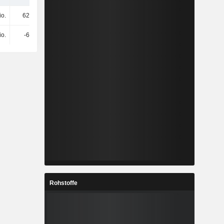
io.
622 Mio.
1,59 Mrd.
-2,86 Mrd.
io.
-67 Mio.
-471 Mio.
-3,52 Mrd.
Rohstoffe