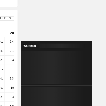
USD
2023
2024
2025
io.
-2,49 Mrd.
3,35 Mrd.
7,08 Mrd.
Watchlist
rd.
2,11 Mrd.
2,58 Mrd.
2,52 Mrd.
io.
245 Mio.
372 Mio.
314 Mio.
-
-
-
-
rd.
2,35 Mrd.
2,95 Mrd.
2,84 Mrd.
io.
197 Mio.
1,08 Mrd.
-1,07 Mrd.
io.
47 Mio.
-62 Mio.
-604 Mio.