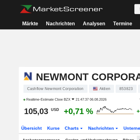
Märkte
Nachrichten
Analysen
Termine
NEWMONT CORPORA
Cashflow Newmont Corporation
Aktien
853823
Realtime-Estimate
Cboe BZX
21:47:37 06.08.2026
105,03
+0,71 %
USD
+
Übersicht
Kurse
Charts
Nachrichten
Untern