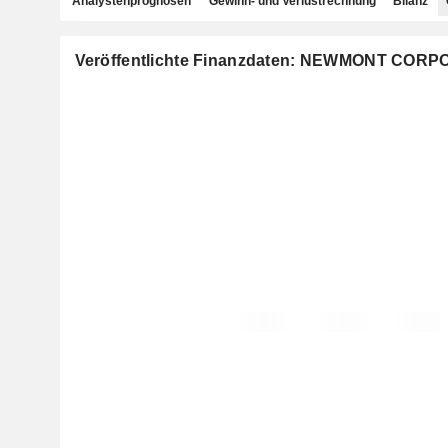
Analystenprognosen
Gewinn- und Verlustrechnung
Bilanz
Veröffentlichte Finanzdaten: NEWMONT COR