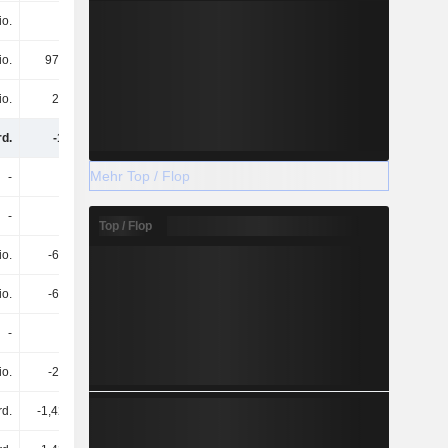
io.
-
560 Mio.
2,81 Mrd.
io.
974 Mio.
-57 Mio.
975 Mio.
io.
22 Mio.
197 Mio.
-145 Mio.
rd.
-1 Mrd.
-2,7 Mrd.
606 Mio.
Mehr Top / Flop
-
-
3,48 Mrd.
-
-
-
3,48 Mrd.
-
Top / Flop
io.
-67 Mio.
-3,95 Mrd.
-3,52 Mrd.
io.
-67 Mio.
-3,95 Mrd.
-3,52 Mrd.
-
-
-
-
io.
-25 Mio.
-1,26 Mrd.
-2,33 Mrd.
rd.
-1,42 Mrd.
-1,14 Mrd.
-1,11 Mrd.