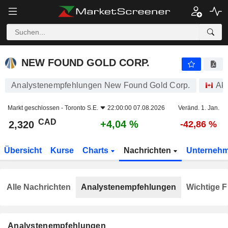
NEW FOUND GOLD CORP.
2,320
$
+4,04 %
NEW FOUND GOLD CORP.
Analystenempfehlungen New Found Gold Corp.
Akt
Markt geschlossen -
Toronto S.E.
22:00:00 07.08.2026
Veränd. 1. Jan.
CAD
+4,04 %
2,320
-42,86 %
Übersicht
Kurse
Charts
Nachrichten
Unterneh
Alle Nachrichten
Analystenempfehlungen
Wichtige F
Analystenempfehlungen