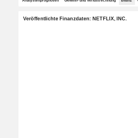
Analystenprognosen
Gewinn- und Verlustrechnung
Bilanz
Veröffentlichte Finanzdaten: NETFLIX, INC.