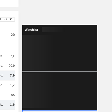
USD
Watchlist
2023
2024
2025
rd.
7,12 Mrd.
7,8 Mrd.
9,03 Mrd.
io.
20,97 Mio.
1,78 Mrd.
28,68 Mio.
rd.
7,14 Mrd.
9,58 Mrd.
9,06 Mrd.
io.
1,29 Mrd.
1,34 Mrd.
2,03 Mrd.
-
555 Mio.
653 Mio.
552 Mio.
io.
1,84 Mrd.
1,99 Mrd.
2,58 Mrd.