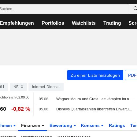
Empfehlungen
Portfolios
Watchlists
Trading
Scr
Zu einer Liste hinzufügen
PDF-
061
NFLX
Internet-Dienste
chbörslich
02:00:00
05.08.
Wagner Moura und Greta Lee kämpfen im neuen Thriller 'The Last House' ums Überleben
,60
-0,82 %
05.08.
Disneys Quartalszahlen übertreffen Erwartungen, Umsatz bleibt trotz 'Toy Story 5'-Schub hinter Prognosen zurück
ehmen
Finanzen
Bewertung
Konsens
Ratings
Te