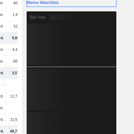
Meine Watchlists
io.
409 Mio.
432 Mio.
498 Mio.
io.
1,47 Mio.
-
-
Top / Flop
rd.
528 Mio.
1,1 Mrd.
876 Mio.
rd.
9,92 Mrd.
13,1 Mrd.
13,02 Mrd.
rd.
4,42 Mrd.
4,61 Mrd.
5,31 Mrd.
io.
-855 Mio.
-918 Mio.
-1,1 Mrd.
rd.
3,57 Mrd.
3,7 Mrd.
4,21 Mrd.
-
-
-
-
rd.
12,72 Mrd.
12,42 Mrd.
12,14 Mrd.
io.
1 Mrd.
1,29 Mrd.
2,06 Mrd.
rd.
21,52 Mrd.
23,12 Mrd.
24,16 Mrd.
rd.
48,73 Mrd.
53,63 Mrd.
55,6 Mrd.