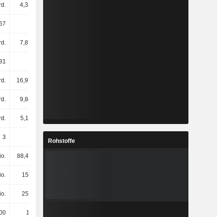
rd.
4,33 Mrd.
4,28 Mrd.
4,22 Mrd.
67
4,76
5,78
6,3
rd.
7,87 Mrd.
12,32 Mrd.
14,48 Mrd.
81
1,82
2,88
3,43
rd.
16,97 Mrd.
17,99 Mrd.
16,98 Mrd.
rd.
9,84 Mrd.
8,41 Mrd.
7,91 Mrd.
rd.
5,11 Mrd.
5,33 Mrd.
5,69 Mrd.
3
3
3
3
Rohstoffe
io.
88,43 Mio.
85 Mio.
156 Mio.
io.
151 Mio.
476 Mio.
537 Mio.
io.
254 Mio.
249 Mio.
288 Mio.
00
13.000
14.000
16.000