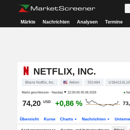
Märkte
Nachrichten
Analysen
Termine
NETFLIX, INC.
Bilanz Netflix, Inc.
Aktien
552484
US64110L1
Markt geschlossen -
Nasdaq
22:00:00 05.08.2026
Na
74,20
+0,86 %
USD
73
Übersicht
Kurse
Charts
Nachrichten
Untern