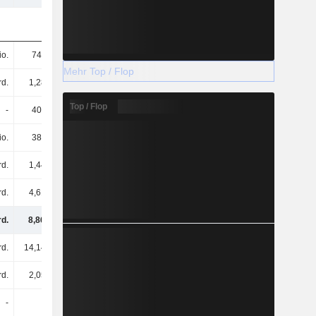
io.
747 Mio.
900 Mio.
901 Mio.
Mehr Top / Flop
rd.
1,28 Mrd.
1,41 Mrd.
2,32 Mrd.
Top / Flop
-
400 Mio.
1,78 Mrd.
999 Mio.
io.
383 Mio.
428 Mio.
460 Mio.
rd.
1,44 Mrd.
1,52 Mrd.
1,78 Mrd.
rd.
4,61 Mrd.
4,71 Mrd.
4,52 Mrd.
rd.
8,86 Mrd.
10,76 Mrd.
10,98 Mrd.
rd.
14,14 Mrd.
13,8 Mrd.
13,46 Mrd.
rd.
2,05 Mrd.
1,98 Mrd.
2,05 Mrd.
-
-
113 Mio.
107 Mio.