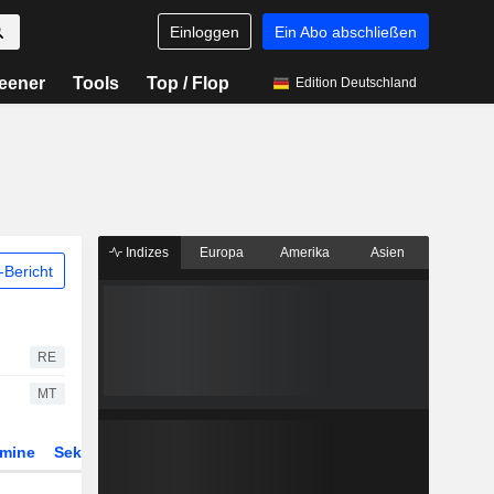
Einloggen
Ein Abo abschließen
eener
Tools
Top / Flop
Edition Deutschland
Indizes
Europa
Amerika
Asien
Bericht
RE
MT
rmine
Sektor
Derivate
ETFs