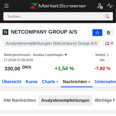
NETCOMPANY GROUP A/S
330,00
kr
+1,54 %
NETCOMPANY GROUP A/S
Analystenempfehlungen Netcompany Group A/S
Ak
Markt geschlossen -
Nasdaq Copenhagen
Veränd. 1.
17:20:00 07.08.2026
Jan.
DKK
+1,54 %
330,00
-7,82 %
Übersicht
Kurse
Charts
Nachrichten
Unterneh
Alle Nachrichten
Analystenempfehlungen
Wichtige F