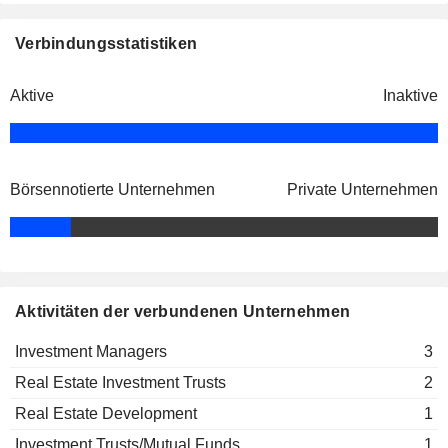
Estate)
Investment Managers
Jason Fox
Verbindungsstatistiken
Jean Hoysradt
John Park
Aktive
Inaktive
Toni Sanzone Sanzone
Börsennotierte Unternehmen
Private Unternehmen
Aktivitäten der verbundenen Unternehmen
Investment Managers
3
Real Estate Investment Trusts
2
Real Estate Development
1
Investment Trusts/Mutual Funds
1