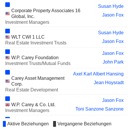
Susan Hyde
Corporate Property Associates 16
Jason Fox
Global, Inc.
Investment Managers
Susan Hyde
WLT CWI 1 LLC
Jason Fox
Real Estate Investment Trusts
Jason Fox
W.P. Carey Foundation
John Park
Investment Trusts/Mutual Funds
Axel Karl Albert Hansing
Carey Asset Management
Jean Hoysradt
Corp.
Real Estate Development
Jason Fox
W.P. Carey & Co. Ltd.
Toni Sanzone Sanzone
Investment Managers
Susan Hyde
Aktive Beziehungen
Vergangene Beziehungen
W.P. Carey, Inc. (Real
Axel Karl Albert Hansing