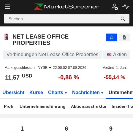
NET LEASE OFFICE PROPERTIES
11,57
$
-0,86 %
NET LEASE OFFICE
PROPERTIES
Verbindungen Net Lease Office Properties
Aktien
Markt geschlossen -
NYSE
22:00:02 07.08.2026
Veränd. 1. Jan.
USD
-0,86 %
11,57
-55,14 %
Übersicht
Kurse
Charts
Nachrichten
Unterneh
Profil
Unternehmensführung
Aktionärsstruktur
Insider-Tr
1
6
9