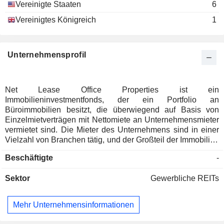
Vereinigte Staaten
6
Vereinigtes Königreich
1
Unternehmensprofil
Net Lease Office Properties ist ein
Immobilieninvestmentfonds, der ein Portfolio an
Büroimmobilien besitzt, die überwiegend auf Basis von
Einzelmietverträgen mit Nettomiete an Unternehmensmieter
vermietet sind. Die Mieter des Unternehmens sind in einer
Vielzahl von Branchen tätig, und der Großteil der Immobilien
befindet sich in den Vereinigten Staaten, wobei eine
Beschäftigte
-
Immobilie in Europa (Oslo, Norwegen) liegt. Das Portfolio
des Unternehmens umfasst rund 36 Immobilien. In den
Sektor
Gewerbliche REITs
Vereinigten Staaten befinden sich die Immobilien unter
anderem in Texas, North Carolina, Kalifornien, Illinois, Iowa,
Florida, Minnesota, Pennsylvania, Massachusetts, Virginia,
Mehr Unternehmensinformationen
New Mexico und Georgia.