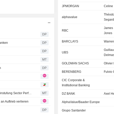
JPMORGAN
Celine
Théodo
alphavalue
Segard
James
RBC
Jones
DP
BARCLAYS
Warren
ranken
DP
Guilla
DP
UBS
Delma
MT
GOLDMAN SACHS
Olivier
n
DP
BERENBERG
Fulvio 
CIC Corporate &
Institutional Banking
RBC passt Modell für Nestlé nach H1-Ergebnissen an; Einstufung Sector Perform bestätigt
MT
DZ BANK
Axel H
an Auftrieb verlieren
AlphaValue/Baader Europe
DP
Grupo Santander