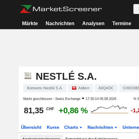
Märkte
Nachrichten
Analysen
Termine
NESTLÉ S.A.
Konsens Nestlé S.A.
Aktien
A0Q4DC
CH0038
Markt geschlossen -
Swiss Exchange
17:30:14 05.08.2026
% 5
81,35
+0,86 %
CHF
-1
Übersicht
Kurse
Charts
Nachrichten
Untern