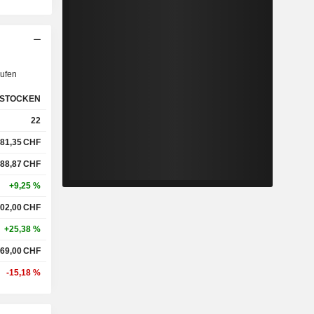
ufen
STOCKEN
22
81,35
CHF
88,87
CHF
+9,25 %
02,00
CHF
+25,38 %
69,00
CHF
-15,18 %