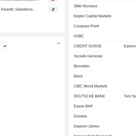
Stifel Nicolaus
 Palantir, Salesforce…
Kepler Capital Markets
Compass Point
HSBC
CREDIT SUISSE
Eamonn
Societe Generale
Bernstein
Baird
CIBC World Markets
DEUTSCHE BANK
Tom Sy
Exane BNP
Dundee
Dawson James