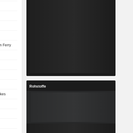
 Ferry
Rohstoffe
kes