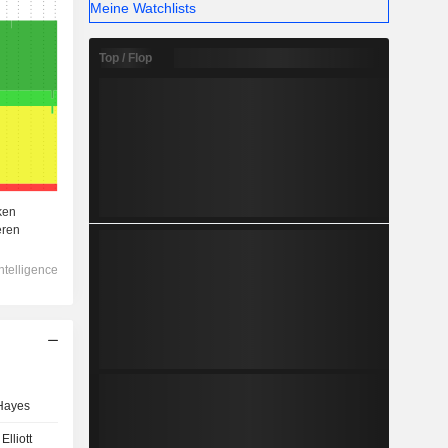
Meine Watchlists
Top / Flop
Hayes
Elliott