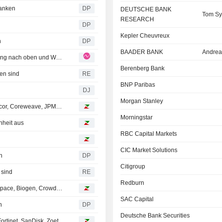
ranken
DP
DEUTSCHE BANK
Tom Sy
RESEARCH
DP
Kepler Cheuvreux
n
DP
BAADER BANK
Andrea
Nestlé: Nestlé H1 GJ26: Volumengetriebene Überraschung nach oben und Wassers-JV vereinbart
Berenberg Bank
ten sind
RE
BNP Paribas
DJ
Morgan Stanley
Analystenempfehlungen: Drägerwerk, Lindt, Swatch, Amcor, Coreweave, JPMorgan Chase…
Morningstar
nheit aus
RBC Capital Markets
CIC Market Solutions
n
DP
Citigroup
 sind
RE
Redburn
Analystenempfehlungen: Julius Bär, Kion, Siemens, Medpace, Biogen, Crowdstrike…
SAC Capital
n
DP
Deutsche Bank Securities
Analystenempfehlungen: Adidas, Siemens, Straumann, Fortinet, SanDisk, Zoetis…