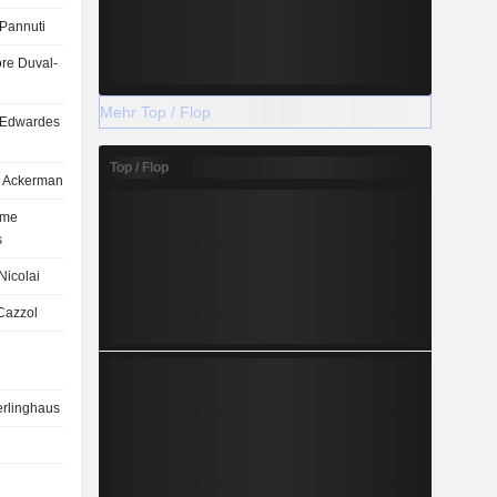
 Pannuti
re Duval-
Mehr Top / Flop
 Edwardes
Top / Flop
 Ackerman
ume
s
 Nicolai
Cazzol
erlinghaus