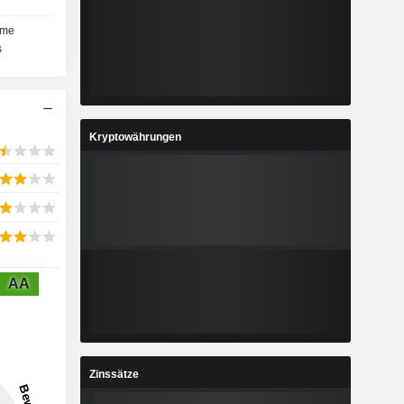
ume
s
Kryptowährungen
AA
Zinssätze