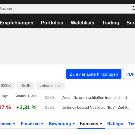
Empfehlungen
Portfolios
Watchlists
Trading
Scr
Zu einer Liste hinzufügen
PDF-
863350
NESN
Lebensmittel
 Tage
Veränd. 1. Jan.
05.08.
Aktien Schweiz schließen freundlich - US-Vorgaben stützen
,27 %
+3,31 %
05.08.
Jefferies belässt Nestle auf 'Buy' - Ziel 99 Franken
ehmen
Finanzen
Bewertung
Konsens
Ratings
Te