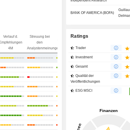
Independent Research
Guilla
BANK OF AMERICA (BOFA)
Delma
Ratings
Verlauf d.
Streuung bei
Streuung beim
Ziel/
Empfehlungen
den
Kursziel
Preisdifferenz
Trader
4M
Analystenmeinungen
Investment
+10,18 %
Gesamt
+11,36 %
Qualität der
+17,65 %
Veröffentlichungen
-5,1 %
ESG MSCI
+15,3 %
-9,14 %
+18,9 %
+25,86 %