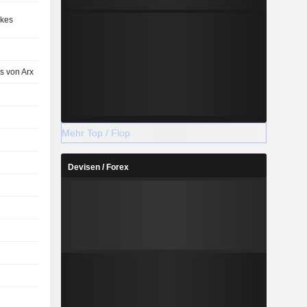
kes
s von Arx
Mehr Top / Flop
Devisen / Forex