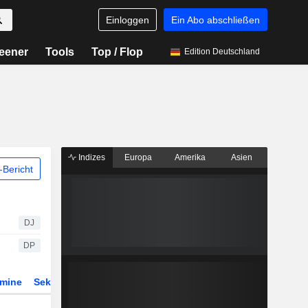
Einloggen
Ein Abo abschließen
eener
Tools
Top / Flop
Edition Deutschland
Indizes
Europa
Amerika
Asien
Bericht
DJ
DP
rmine
Sektor
Derivate
ETFs