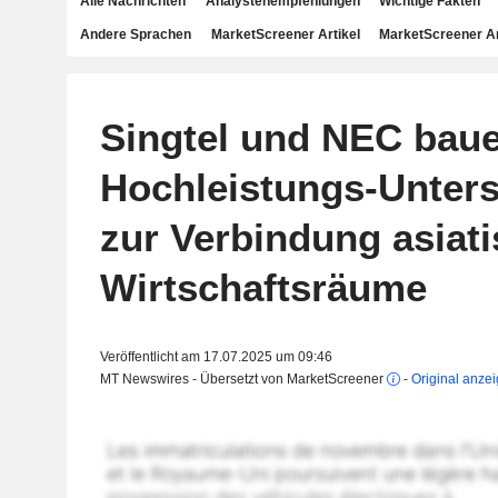
Alle Nachrichten
Analystenempfehlungen
Wichtige Fakten
Andere Sprachen
MarketScreener Artikel
MarketScreener A
Singtel und NEC bau
Hochleistungs-Unter
zur Verbindung asiat
Wirtschaftsräume
Veröffentlicht am 17.07.2025 um 09:46
MT Newswires - Übersetzt von MarketScreener
-
Original anze