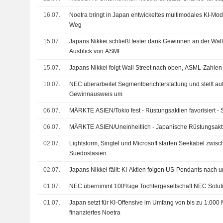
16.07.
Noetra bringt in Japan entwickeltes multimodales KI-Mode
Weg
15.07.
Japans Nikkei schließt fester dank Gewinnen an der Wall
Ausblick von ASML
15.07.
Japans Nikkei folgt Wall Street nach oben, ASML-Zahlen
10.07.
NEC überarbeitet Segmentberichterstattung und stellt a
Gewinnausweis um
06.07.
MÄRKTE ASIEN/Tokio fest - Rüstungsaktien favorisiert - S
06.07.
MÄRKTE ASIEN/Uneinheitlich - Japanische Rüstungsakti
02.07.
Lightstorm, Singtel und Microsoft starten Seekabel zwis
Suedostasien
02.07.
Japans Nikkei fällt: KI-Aktien folgen US-Pendants nach 
01.07.
NEC übernimmt 100%ige Tochtergesellschaft NEC Soluti
01.07.
Japan setzt für KI-Offensive im Umfang von bis zu 1.000 
finanziertes Noetra