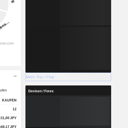
Mehr Top / Flop
ufen
Devisen / Forex
KAUFEN
12
631,00
JPY
949,17
JPY