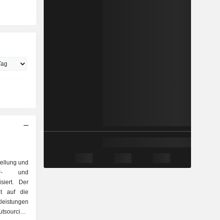
tellung und
er- und
siert. Der
gt auf die
leistungen
tsourcing,