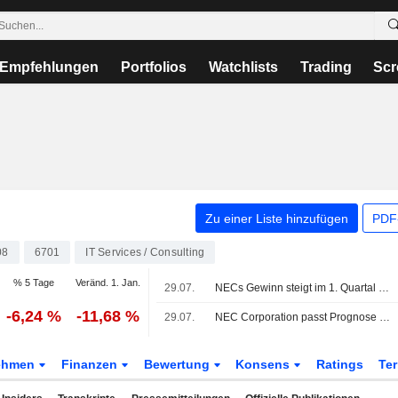
Empfehlungen
Portfolios
Watchlists
Trading
Scr
Zu einer Liste hinzufügen
PDF-
08
6701
IT Services / Consulting
% 5 Tage
Veränd. 1. Jan.
29.07.
NECs Gewinn steigt im 1. Quartal des Geschäftsjahres um 157%
-6,24 %
-11,68 %
29.07.
NEC Corporation passt Prognose für das konsolidierte Ergebnis für das Geschäftsjahr bis zum 31. März 2027 an
ehmen
Finanzen
Bewertung
Konsens
Ratings
Te