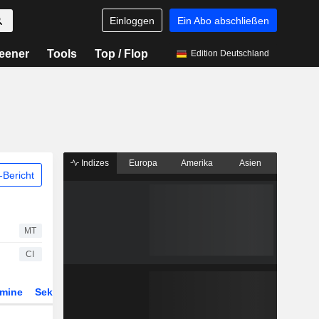
Einloggen
Ein Abo abschließen
eener
Tools
Top / Flop
Edition Deutschland
Indizes
Europa
Amerika
Asien
Bericht
MT
CI
rmine
Sektor
Derivate
ETFs