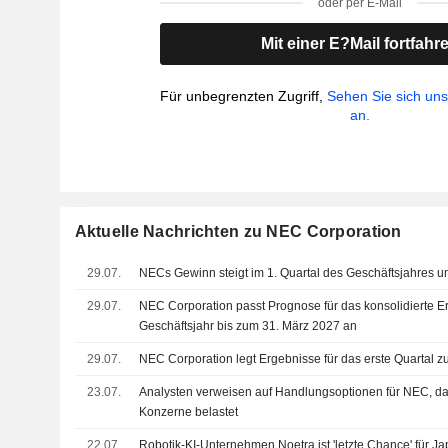
oder per E-Mail
Mit einer E?Mail fortfahr
Für unbegrenzten Zugriff,
Sehen Sie sich un
an.
Aktuelle Nachrichten zu NEC Corporation
29.07.
NECs Gewinn steigt im 1. Quartal des Geschäftsjahres
29.07.
NEC Corporation passt Prognose für das konsolidierte Er
Geschäftsjahr bis zum 31. März 2027 an
29.07.
NEC Corporation legt Ergebnisse für das erste Quartal z
23.07.
Analysten verweisen auf Handlungsoptionen für NEC, da K
Konzerne belastet
22.07.
Robotik-KI-Unternehmen Noetra ist 'letzte Chance' für J