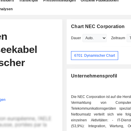
Insiders
Transkripte
Pressemitteilungen
Offizielle Publikationen
nalysen
Chart NEC Corporation
en
Dauer
Zeitraum
seekabel
6701: Dynamischer Chart
ischer
Unternehmensprofil
Die NEC Corporation ist auf die Hers
igen
Vermarktung von Comput
Telekommunikationsgeräten speziali
Nettoumsatz verteilt sich wie fol
einzelnen Aktivitäten: - IT-Dienst
(53,9%): Integration, Wartung, Ou