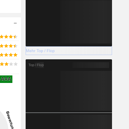
Mehr Top / Flop
Top / Flop
AAA