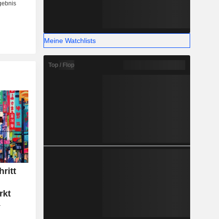
Meine Watchlists
Top / Flop
ritt
rkt
r