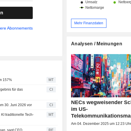
en
Mehr Finanzdaten
sere Abonnements
Analysen / Meinungen
 um 157%
MT
gebnis für das
CI
NECs wegweisender Sch
um 30. Juni 2026 vor
CI
im US-
I traditionelle Tech-
MT
Telekommunikationsma
Am 04. Dezember 2025 um 12:23 Uh
apan, sagt CEO
RE