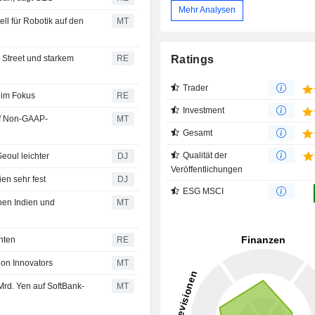
Mehr Analysen
ll für Robotik auf den
MT
Ratings
 Street und starkem
RE
Trader
 im Fokus
RE
Investment
uf Non-GAAP-
MT
Gesamt
Qualität der
eoul leichter
DJ
Veröffentlichungen
en sehr fest
DJ
ESG MSCI
chen Indien und
MT
unten
RE
on Innovators
MT
Mrd. Yen auf SoftBank-
MT