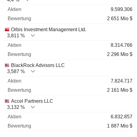
9.599.306
2 651 Mio $
Orbis Investment Management Ltd.
3,811 %
8.314.766
2 296 Mio $
BlackRock Advisors LLC
3,587 %
7.824.717
2 161 Mio $
Accel Partners LLC
3,132 %
6.832.857
1 887 Mio $