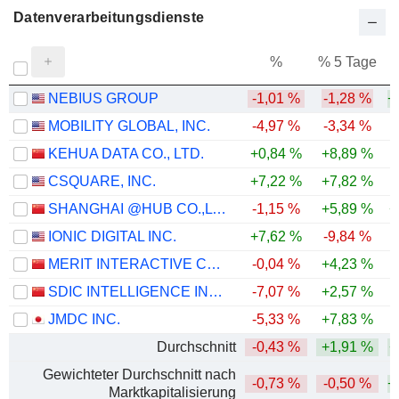
Datenverarbeitungsdienste
%
% 5 Tage
%
NEBIUS GROUP
-1,01 %
-1,28 %
+
MOBILITY GLOBAL, INC.
-4,97 %
-3,34 %
KEHUA DATA CO., LTD.
+0,84 %
+8,89 %
CSQUARE, INC.
+7,22 %
+7,82 %
SHANGHAI @HUB CO.,LTD.
-1,15 %
+5,89 %
+
IONIC DIGITAL INC.
+7,62 %
-9,84 %
MERIT INTERACTIVE CO.,LTD.
-0,04 %
+4,23 %
-
SDIC INTELLIGENCE INFORMATION TECHNOLOGY CO., LTD.
-7,07 %
+2,57 %
-
JMDC INC.
-5,33 %
+7,83 %
-
Durchschnitt
-0,43 %
+1,91 %
+
Gewichteter Durchschnitt nach
-0,73 %
-0,50 %
+
Marktkapitalisierung