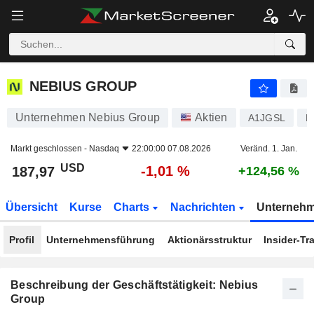
NEBIUS GROUP
187,97
$
-1,01 %
NEBIUS GROUP
Unternehmen Nebius Group
Aktien
A1JGSL
N
Markt geschlossen -
Nasdaq
22:00:00 07.08.2026
Veränd. 1. Jan.
USD
-1,01 %
187,97
+124,56 %
Übersicht
Kurse
Charts
Nachrichten
Unterneh
Profil
Unternehmensführung
Aktionärsstruktur
Insider-Tr
Beschreibung der Geschäftstätigkeit: Nebius
Group