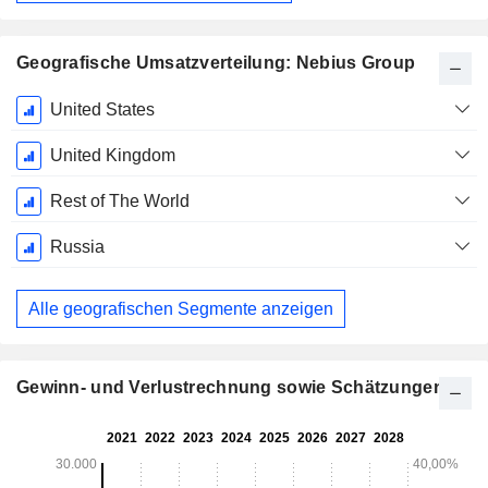
Geografische Umsatzverteilung: Nebius Group
Ende d.
United States
Geschäftsjahres:
Dezember
United Kingdom
Rest of The World
Russia
Alle geografischen Segmente anzeigen
Gewinn- und Verlustrechnung sowie Schätzungen