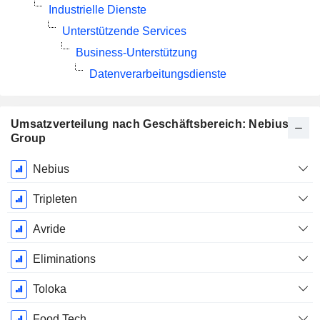
Industrielle Dienste
Unterstützende Services
Business-Unterstützung
Datenverarbeitungsdienste
Umsatzverteilung nach Geschäftsbereich: Nebius
Group
Ende d.
Nebius
Geschäftsjahres:
Dezember
Tripleten
Avride
Eliminations
Toloka
Food Tech