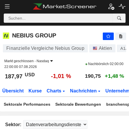
NEBIUS GROUP
187,97
$
-1,01 %
NEBIUS GROUP
Finanzielle Vergleiche Nebius Group
Aktien
A1J
Markt geschlossen -
Nasdaq
Nachbörslich
02:00:00
22:00:00 07.08.2026
USD
-1,01 %
187,97
190,75
+1,48 %
Übersicht
Kurse
Charts
Nachrichten
Unterneh
Sektorale Performances
Sektorale Bewertungen
branchensp
Sektor: