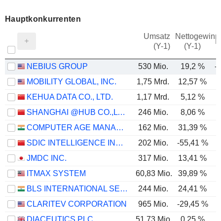
Hauptkonkurrenten
Umsatz
Nettogewinn
M
(Y-1)
(Y-1)
NEBIUS GROUP
530 Mio.
19,2 %
-
MOBILITY GLOBAL, INC.
1,75 Mrd.
12,57 %
KEHUA DATA CO., LTD.
1,17 Mrd.
5,12 %
SHANGHAI @HUB CO.,LTD.
246 Mio.
8,06 %
COMPUTER AGE MANAGEMENT SERVICES LIMITED
162 Mio.
31,39 %
SDIC INTELLIGENCE INFORMATION TECHNOLOGY CO., LTD.
202 Mio.
-55,41 %
JMDC INC.
317 Mio.
13,41 %
ITMAX SYSTEM
60,83 Mio.
39,89 %
BLS INTERNATIONAL SERVICES LIMITED
244 Mio.
24,41 %
CLARITEV CORPORATION
965 Mio.
-29,45 %
DIACEUTICS PLC
51,73 Mio.
0,25 %