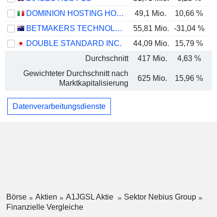
DOMINION HOSTING HOLDING S.P.A.
49,1 Mio.
10,66 %
BETMAKERS TECHNOLOGY GROUP LTD
55,81 Mio.
-31,04 %
-
DOUBLE STANDARD INC.
44,09 Mio.
15,79 %
Durchschnitt
417 Mio.
4,63 %
Gewichteter Durchschnitt nach
625 Mio.
15,96 %
-
Marktkapitalisierung
Datenverarbeitungsdienste
Börse
Aktien
A1JGSL Aktie
Sektor Nebius Group
Finanzielle Vergleiche