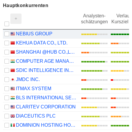
Hauptkonkurrenten
Analysten-
Verlauf
schätzungen
Kursziel 
NEBIUS GROUP
KEHUA DATA CO., LTD.
SHANGHAI @HUB CO.,LTD.
COMPUTER AGE MANAGEMENT SERVICES LIMITED
SDIC INTELLIGENCE INFORMATION TECHNOLOGY CO., LTD.
JMDC INC.
ITMAX SYSTEM
BLS INTERNATIONAL SERVICES LIMITED
CLARITEV CORPORATION
DIACEUTICS PLC
DOMINION HOSTING HOLDING S.P.A.