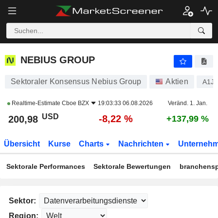
NEBIUS GROUP
200,98
$
-8,22 %
NEBIUS GROUP
Sektoraler Konsensus Nebius Group
Aktien
A1J
Realtime-Estimate
Cboe BZX
19:03:33 06.08.2026
Veränd. 1. Jan.
USD
-8,22 %
200,98
+137,99 %
Übersicht
Kurse
Charts
Nachrichten
Unterneh
Sektorale Performances
Sektorale Bewertungen
branchensp
Sektor:
Region: