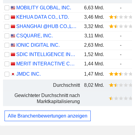
MOBILITY GLOBAL, INC.
6,63 Mrd.
-
KEHUA DATA CO., LTD.
3,46 Mrd.
SHANGHAI @HUB CO.,LTD.
3,32 Mrd.
CSQUARE, INC.
3,11 Mrd.
-
IONIC DIGITAL INC.
2,63 Mrd.
-
SDIC INTELLIGENCE INFORMATION TECHNOLOGY CO., LTD.
1,52 Mrd.
-
MERIT INTERACTIVE CO.,LTD.
1,44 Mrd.
-
JMDC INC.
1,47 Mrd.
Durchschnitt
8,02 Mrd.
Gewichteter Durchschnitt nach
Marktkapitalisierung
Alle Branchenbewertungen anzeigen