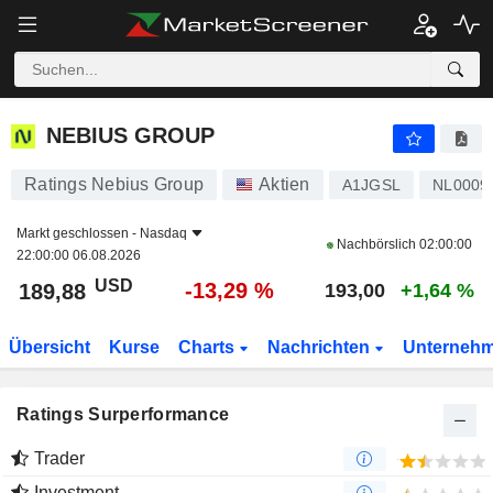
NEBIUS GROUP
189,88
$
-13,29 %
NEBIUS GROUP
Ratings Nebius Group
Aktien
A1JGSL
NL0009
Markt geschlossen -
Nasdaq
Nachbörslich
02:00:00
22:00:00 06.08.2026
USD
-13,29 %
189,88
193,00
+1,64 %
Übersicht
Kurse
Charts
Nachrichten
Unterneh
Ratings Surperformance
Trader
Investment