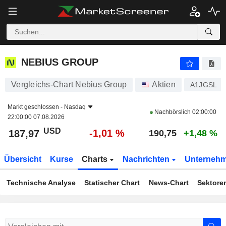
NEBIUS GROUP
187,97
$
-1,01 %
NEBIUS GROUP
Vergleichs-Chart Nebius Group
Aktien
A1JGSL
Markt geschlossen -
Nasdaq
Nachbörslich
02:00:00
22:00:00 07.08.2026
USD
-1,01 %
187,97
190,75
+1,48 %
Übersicht
Kurse
Charts
Nachrichten
Unterneh
Technische Analyse
Statischer Chart
News-Chart
Sektore