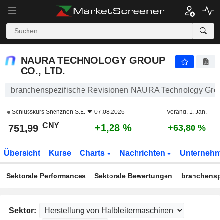
NAURA TECHNOLOGY GROUP CO., LTD.
751,99
¥
+1,28 %
NAURA TECHNOLOGY GROUP
CO., LTD.
branchenspezifische Revisionen NAURA Technology Group
Schlusskurs
Shenzhen S.E.
07.08.2026
Veränd. 1. Jan.
CNY
+1,28 %
751,99
+63,80 %
Übersicht
Kurse
Charts
Nachrichten
Unterneh
Sektorale Performances
Sektorale Bewertungen
branchensp
Sektor: