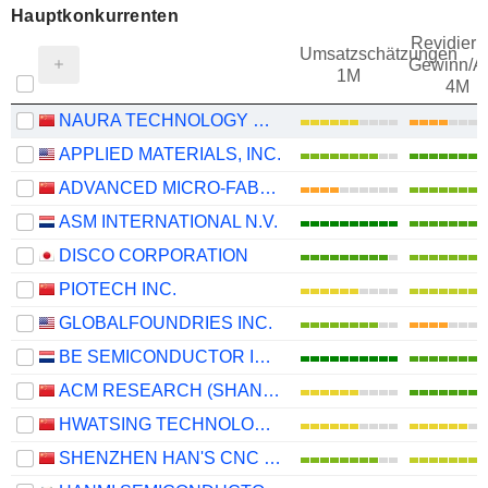
Hauptkonkurrenten
Revidieru
Umsatzschätzungen
Gewinn/Ak
1M
4M
NAURA TECHNOLOGY GROUP CO., LTD.
APPLIED MATERIALS, INC.
ADVANCED MICRO-FABRICATION EQUIPMENT INC. CHINA
ASM INTERNATIONAL N.V.
DISCO CORPORATION
PIOTECH INC.
GLOBALFOUNDRIES INC.
BE SEMICONDUCTOR INDUSTRIES N.V.
ACM RESEARCH (SHANGHAI), INC.
HWATSING TECHNOLOGY CO., LTD.
SHENZHEN HAN'S CNC TECHNOLOGY CO., LTD.