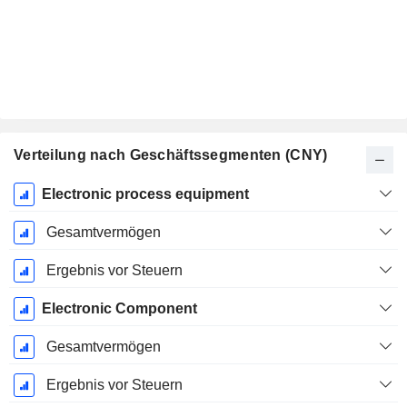
Verteilung nach Geschäftssegmenten (CNY)
Ende d.
Electronic process equipment
Geschäftsjahres:
Dezember
Gesamtvermögen
Ergebnis vor Steuern
Electronic Component
Gesamtvermögen
Ergebnis vor Steuern