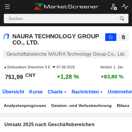
NAURA TECHNOLOGY GROUP CO., LTD.
751,99
¥
+1,28 %
NAURA TECHNOLOGY GROUP
CO., LTD.
Geschäftsbereiche NAURA Technology Group Co., Ltd.
Schlusskurs
Shenzhen S.E.
07.08.2026
Veränd. 1. Jan.
CNY
+1,28 %
751,99
+63,80 %
Übersicht
Kurse
Charts
Nachrichten
Unterneh
Analystenprognosen
Gewinn- und Verlustrechnung
Bilanz
Umsatz 2025 nach Geschäftsbereichen