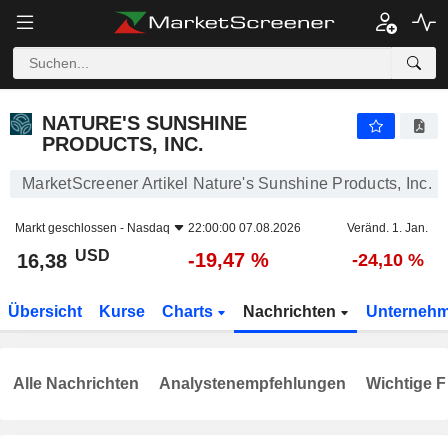
NATURE'S SUNSHINE PRODUCTS, INC.
16,38
$
-19,47 %
NATURE'S SUNSHINE
PRODUCTS, INC.
MarketScreener Artikel Nature's Sunshine Products, Inc.
Markt geschlossen -
Nasdaq
22:00:00 07.08.2026
Veränd. 1. Jan.
USD
-19,47 %
16,38
-24,10 %
Übersicht
Kurse
Charts
Nachrichten
Unterneh
Alle Nachrichten
Analystenempfehlungen
Wichtige F