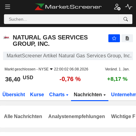
NATURAL GAS SERVICES GROUP, INC.
36,40
$
-0,76 %
NATURAL GAS SERVICES
GROUP, INC.
MarketScreener Artikel Natural Gas Services Group, Inc.
Markt geschlossen -
NYSE
22:00:02 06.08.2026
Veränd. 1. Jan.
USD
-0,76 %
36,40
+8,17 %
Übersicht
Kurse
Charts
Nachrichten
Unterneh
Alle Nachrichten
Analystenempfehlungen
Wichtige F