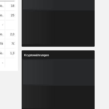
io.
184 Mio.
212 Mio.
168 Mio.
io.
257 Mio.
320 Mio.
337 Mio.
-
-
-
-
io.
2,08 Mio.
2,36 Mio.
2,4 Mio.
79
705.888
816.893
852.247
io.
1,37 Mio.
1,55 Mio.
1,55 Mio.
Kryptowährungen
-
-
-
-