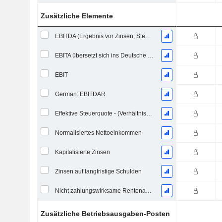
Zusätzliche Elemente
EBITDA (Ergebnis vor Zinsen, Steuern, Abschreibungen auf immaterielle Vermögenswerte und Sachanlagen)
EBITA übersetzt sich ins Deutsche als "Ergebnis vor Zinsen, Steuern und Abschreibungen".
EBIT
German: EBITDAR
Effektive Steuerquote - (Verhältniszahl)
Normalisiertes Nettoeinkommen
Kapitalisierte Zinsen
Zinsen auf langfristige Schulden
Nicht zahlungswirksame Rentenaufwendungen
Zusätzliche Betriebsausgaben-Posten