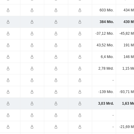
603 Mio.
434 M
384 Mio.
430 M
-37,12 Mio.
-45,82 M
43,52 Mio.
191 M
6,4 Mio.
146 M
2,78 Mrd.
1,15 M
-
-139 Mio.
-93,71 M
3,03 Mrd.
1,63 M
-
-
-21,69 M