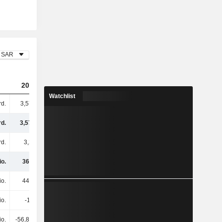
SAR
2023
2024
2025
Watchlist
rd.
3,57 Mrd.
3,9 Mrd.
2,49 Mrd.
rd.
3,57 Mrd.
3,9 Mrd.
2,49 Mrd.
rd.
3,2 Mrd.
3,67 Mrd.
2,4 Mrd.
io.
364 Mio.
226 Mio.
85,36 Mio.
io.
443 Mio.
534 Mio.
508 Mio.
io.
-14.000
-5,47 Mio.
11,48 Mio.
io.
-56,84 Mio.
-
-4,33 Mio.