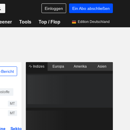
Einloggen
Ein Abo abschließen
eener
Tools
Top / Flop
Edition Deutschland
Indizes
Europa
Amerika
Asien
Bericht
stoffe
MT
MT
ine
Sektor
Derivate
ETFs