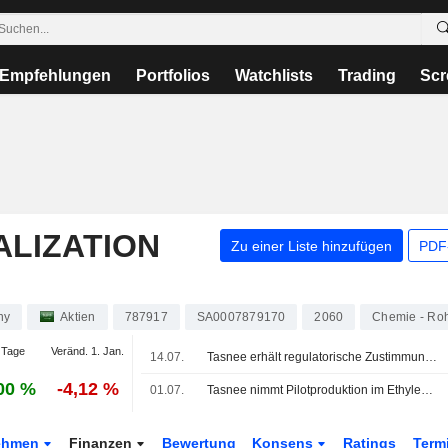
Empfehlungen
Portfolios
Watchlists
Trading
Scr
ALIZATION
Zu einer Liste hinzufügen
PDF-
ny
Aktien
787917
SA0007879170
2060
Chemie - Roh
 Tage
Veränd. 1. Jan.
14.07.
Tasnee erhält regulatorische Zustimmung für Verkauf der Al-Rowad-Industrieveredelungseinheit
00 %
-4,12 %
01.07.
Tasnee nimmt Pilotproduktion im Ethylen-Crackerwerk auf
ehmen
Finanzen
Bewertung
Konsens
Ratings
Term