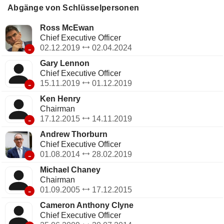
finanzielle Bedürfnisse durch eine Reihe von Produkten und
Abgänge von Schlüsselpersonen
Dienstleistungen zu erfüllen, darunter Kundenbetreuung,
Unternehmensfinanzierung, Märkte,
Ross McEwan
Unternehmenszahlungen und Verwaltung der
Chief Executive Officer
Vermögenswerte. Das Neuseeland-Bankgeschäft bedient
-
02.12.2019
02.04.2024
Kunden in ganz Neuseeland mit Privat- und
Gary Lennon
Firmenbankdienstleistungen über ein landesweites
Chief Executive Officer
Netzwerk von Kundenzentren.
-
15.11.2019
01.12.2019
Ken Henry
Chairman
-
17.12.2015
14.11.2019
Andrew Thorburn
Chief Executive Officer
-
01.08.2014
28.02.2019
Michael Chaney
Chairman
-
01.09.2005
17.12.2015
Cameron Anthony Clyne
Chief Executive Officer