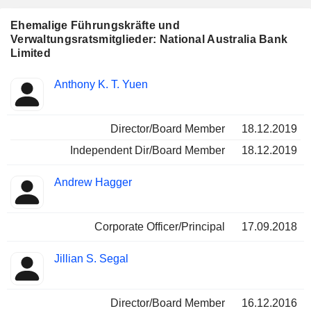
Ehemalige Führungskräfte und
Verwaltungsratsmitglieder: National Australia Bank
Limited
Besetzte
Anthony K. T. Yuen
Insider
Positionen
Director/Board Member
18.12.2019
Independent Dir/Board Member
18.12.2019
Andrew Hagger
Corporate Officer/Principal
17.09.2018
Jillian S. Segal
Director/Board Member
16.12.2016