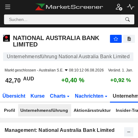
NATIONAL AUSTRALIA BANK LIMITED
42,70
$
+0,40 %
NATIONAL AUSTRALIA BANK
LIMITED
Unternehmensführung National Australia Bank Limited
Markt geschlossen -
Australian S.E.
08:10:12 06.08.2026
Veränd. 1. Jan.
AUD
+0,40 %
42,70
+0,92 %
Übersicht
Kurse
Charts
Nachrichten
Unterneh
Profil
Unternehmensführung
Aktionärsstruktur
Insider-Tr
Management: National Australia Bank Limited