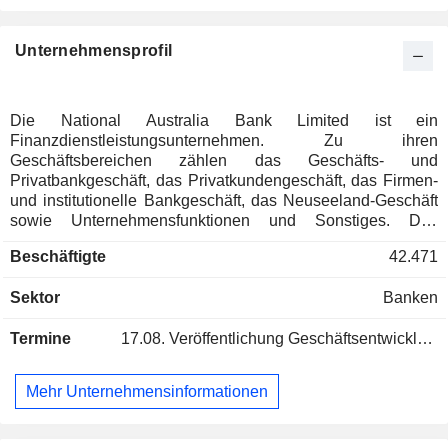
Unternehmensprofil
Die National Australia Bank Limited ist ein
Finanzdienstleistungsunternehmen. Zu ihren
Geschäftsbereichen zählen das Geschäfts- und
Privatbankgeschäft, das Privatkundengeschäft, das Firmen-
und institutionelle Bankgeschäft, das Neuseeland-Geschäft
sowie Unternehmensfunktionen und Sonstiges. Das
Geschäfts- und Privatbankgeschäft konzentriert sich auf
Beschäftigte
42.471
Kundensegmente im Bereich kleiner und mittlerer
Unternehmen. Dazu gehören diversifizierte Unternehmen
Sektor
Banken
sowie spezialisierte Dienstleistungen in den Bereichen
Landwirtschaft, Gesundheitswesen und freiberufliche
Termine
17.08.
Veröffentlichung Geschäftsentwicklung - Q3 2026
Dienstleistungen. Das Privatkundengeschäft bietet Kunden
Bankprodukte und -dienstleistungen an, darunter die
Vermittlung von Wohnungsbaudarlehen und die Verwaltung
Mehr Unternehmensinformationen
privater Finanzen durch Einlagen, Kreditkarten oder
Privatkredite. Das Firmen- und institutionelle Bankgeschäft
arbeitet weltweit mit Kunden zusammen, um deren