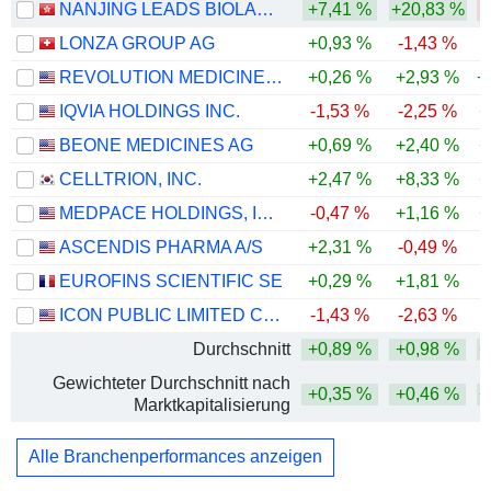
NANJING LEADS BIOLABS CO., LTD.
+7,41 %
+20,83 %
-
LONZA GROUP AG
+0,93 %
-1,43 %
REVOLUTION MEDICINES, INC.
+0,26 %
+2,93 %
+
IQVIA HOLDINGS INC.
-1,53 %
-2,25 %
+
BEONE MEDICINES AG
+0,69 %
+2,40 %
+
CELLTRION, INC.
+2,47 %
+8,33 %
+
MEDPACE HOLDINGS, INC.
-0,47 %
+1,16 %
+
ASCENDIS PHARMA A/S
+2,31 %
-0,49 %
EUROFINS SCIENTIFIC SE
+0,29 %
+1,81 %
ICON PUBLIC LIMITED COMPANY
-1,43 %
-2,63 %
Durchschnitt
+0,89 %
+0,98 %
+
Gewichteter Durchschnitt nach
+0,35 %
+0,46 %
+
Marktkapitalisierung
Alle Branchenperformances anzeigen