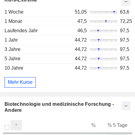
1 Woche
51,05
63,6
1 Monat
47,5
72,25
Laufendes Jahr
46,5
97,5
1 Jahr
44,72
97,5
3 Jahre
44,72
97,5
5 Jahre
44,72
97,5
10 Jahre
44,72
97,5
Mehr Kurse
Biotechnologie und medizinische Forschung -
Andere
%
% 5 Tage
%