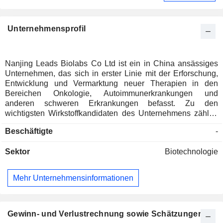
Unternehmensprofil
Nanjing Leads Biolabs Co Ltd ist ein in China ansässiges
Unternehmen, das sich in erster Linie mit der Erforschung,
Entwicklung und Vermarktung neuer Therapien in den
Bereichen Onkologie, Autoimmunerkrankungen und
anderen schweren Erkrankungen befasst. Zu den
wichtigsten Wirkstoffkandidaten des Unternehmens zählen
LBL-024, LBL-034, LBL-033, LBL-007 und weitere. Das
Beschäftigte
-
Präparat LBL-024 des Unternehmens wird hauptsächlich zur
Behandlung von extrapulmonalem neuroendokrinen
Sektor
Biotechnologie
Karzinom (EP-NEC), kleinzelligem Lungenkrebs (SCLC),
Gallengangskarzinom (BTC), nicht-kleinzelligem
Lungenkrebs (NSCLC), Plattenepithelkarzinom des
Mehr Unternehmensinformationen
Ösophagus (ESCC), Leberzellkarzinom (HCC), Magenkrebs
(GC) und anderen soliden Tumoren eingesetzt. Das
Unternehmen hat zudem mehrere proprietäre
Technologieplattformen entwickelt, darunter die LeadsBod-
Gewinn- und Verlustrechnung sowie Schätzungen
Plattform (eine CD3-T-Zell-Engager-Plattform), die X-body-