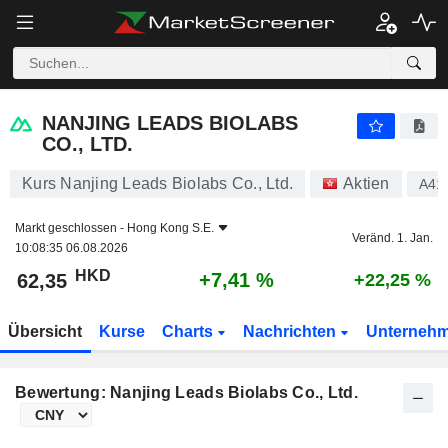
NANJING LEADS BIOLABS CO., LTD.
62,35
$
+7,41 %
NANJING LEADS BIOLABS
CO., LTD.
Kurs Nanjing Leads Biolabs Co., Ltd.
Aktien
A41
Markt geschlossen -
Hong Kong S.E.
Veränd. 1. Jan.
10:08:35 06.08.2026
HKD
+7,41 %
62,35
+22,25 %
Übersicht
Kurse
Charts
Nachrichten
Unterneh
Bewertung: Nanjing Leads Biolabs Co., Ltd.