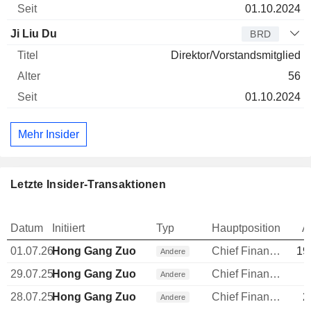
01.10.2024
Ji Liu Du
BRD
Direktor/Vorstandsmitglied
56
01.10.2024
Mehr Insider
Letzte Insider-Transaktionen
Datum
Initiiert
Typ
Hauptposition
A
01.07.26
Hong Gang Zuo
Chief Financial Officer (CFO)
19
Andere
29.07.25
Hong Gang Zuo
Chief Financial Officer (CFO)
Andere
28.07.25
Hong Gang Zuo
Chief Financial Officer (CFO)
2
Andere