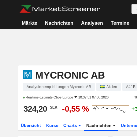
Märkte
Nachrichten
Analysen
Termine
MYCRONIC AB
Analystenempfehlungen Mycronic AB
Aktien
A41B
Realtime-Estimate
Cboe Europe
10:37:51 07.08.2026
%
324,20
-0,55 %
SEK
+
Übersicht
Kurse
Charts
Nachrichten
Untern