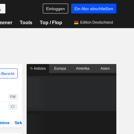
Einloggen
Ein Abo abschließen
eener
Tools
Top / Flop
Edition Deutschland
Indizes
Europa
Amerika
Asien
Bericht
FW
CI
rmine
Sektor
Derivate
ETFs