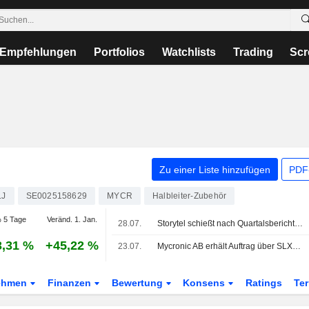
Empfehlungen
Portfolios
Watchlists
Trading
Scr
Zu einer Liste hinzufügen
PDF-
LJ
SE0025158629
MYCR
Halbleiter-Zubehör
 5 Tage
Veränd. 1. Jan.
28.07.
Storytel schießt nach Quartalsbericht nach oben, Nibe steigt nach Wettbewerberzahlen - OMXS30 0,2% im Minus
3,31 %
+45,22 %
23.07.
Mycronic AB erhält Auftrag über SLX-Maskenschreiber von bestehendem Kunden in Asien im Wert von 5-7 Mio. USD
ehmen
Finanzen
Bewertung
Konsens
Ratings
Te