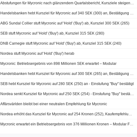
Abstufungen für Mycronic nach glänzendem Quartalsbericht, Kursziele steigen jedoch
Handelsbanken hebt Kursziel für Mycronic auf 340 SEK (300) an, Bestätigung auf 'Kaufen' - BN
ABG Sundal Collier stuft Mycronic auf 'Hold' ('Buy') ab, Kursziel 300 SEK (265)
SEB stuft Mycronic auf 'Hold' ('Buy') ab, Kursziel 315 SEK (280)
DNB Carnegie stuft Mycronic auf 'Hold' ('Buy') ab, Kursziel 315 SEK (240)
Nordea stuft Mycronic auf 'Hold' ('Buy') herab
Mycronic: Betriebsergebnis von 898 Millionen SEK erwartet – Modular
Handelsbanken hebt Kursziel für Mycronic auf 300 SEK (265) an, Bestätigung der Kaufempfehlung - BN
SEB hebt Kursziel für Mycronic auf 280 SEK (250) an - Einstufung "Buy" bestätigt
Nordea senkt Kursziel für Mycronic auf 250 SEK (254) - Einstufung "Buy" bestätigt
Affärsvärlden bleibt bei einer neutralen Empfehlung für Mycronic
Nordea erhöht das Kursziel für Mycronic auf 254 Kronen (252), Kaufempfehlung bekräftigt
Mycronic erwartet ein Betriebsergebnis von 376 Millionen Kronen – Modular Finance (R)