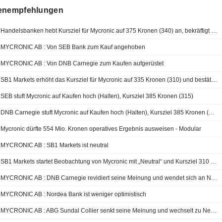
enempfehlungen
Handelsbanken hebt Kursziel für Mycronic auf 375 Kronen (340) an, bekräftigt Kauf - BN
MYCRONIC AB : Von SEB Bank zum Kauf angehoben
MYCRONIC AB : Von DNB Carnegie zum Kaufen aufgerüstet
SB1 Markets erhöht das Kursziel für Mycronic auf 335 Kronen (310) und bestätigt Neutral
SEB stuft Mycronic auf Kaufen hoch (Halten), Kursziel 385 Kronen (315)
DNB Carnegie stuft Mycronic auf Kaufen hoch (Halten), Kursziel 385 Kronen (320)
Mycronic dürfte 554 Mio. Kronen operatives Ergebnis ausweisen - Modular
MYCRONIC AB : SB1 Markets ist neutral
SB1 Markets startet Beobachtung von Mycronic mit „Neutral“ und Kursziel 310 SEK
MYCRONIC AB : DNB Carnegie revidiert seine Meinung und wendet sich an Neutral
MYCRONIC AB : Nordea Bank ist weniger optimistisch
MYCRONIC AB : ABG Sundal Collier senkt seine Meinung und wechselt zu Neutral