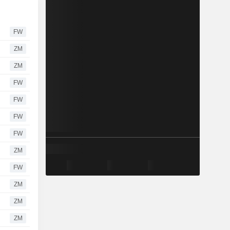
FW
ZM
ZM
FW
FW
FW
FW
ZM
FW
ZM
ZM
ZM