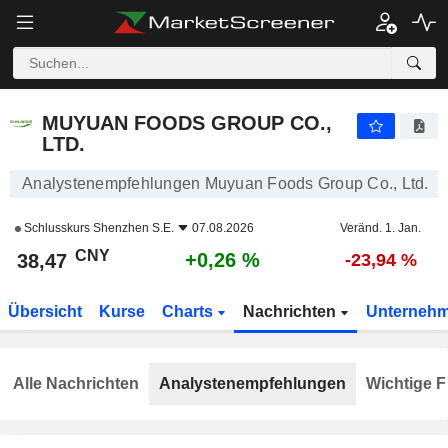
MUYUAN FOODS GROUP CO., LTD.
38,47
¥
+0,26 %
MUYUAN FOODS GROUP CO.,
LTD.
Analystenempfehlungen Muyuan Foods Group Co., Ltd.
Schlusskurs
Shenzhen S.E.
07.08.2026
Veränd. 1. Jan.
CNY
+0,26 %
38,47
-23,94 %
Übersicht
Kurse
Charts
Nachrichten
Unterneh
Alle Nachrichten
Analystenempfehlungen
Wichtige F