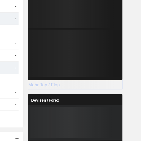
-
-
-
-
-
-
-
Mehr Top / Flop
-
Devisen / Forex
-
-