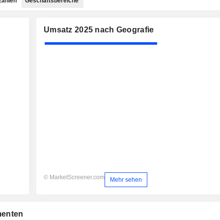
zahlen
Geschäftsbereiche
Umsatz 2025 nach Geografie
© MarketScreener.com
Mehr sehen
menten