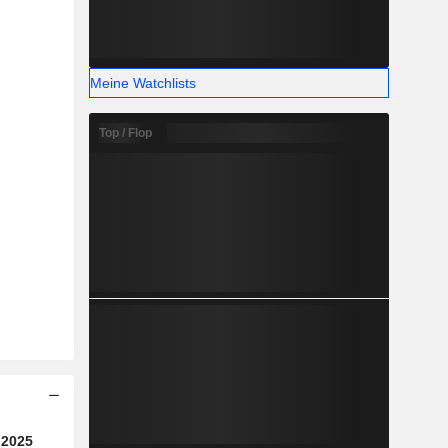
Meine Watchlists
Top / Flop
2025