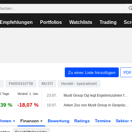
Empfehlungen
Portfolios
Watchlists
Trading
Scr
Zu einer Liste hinzufügen
PDF-
G
FI4000410758
MUSTI
Handel - spezialisiert
5 Tage
Veränd. 1. Jan.
23.07.
Musti Group Oyj legt Ergebniszahlen für das zweite Quartal und das erste Halbjahr bis zum 30. Juni 2026 vor
,39 %
-18,07 %
10.07.
Arken Zoo von Musti Group in Gesprächen über langfristige Zusammenarbeit im Heimtierhandel mit ICA
ehmen
Finanzen
Bewertung
Ratings
Termine
Sektor