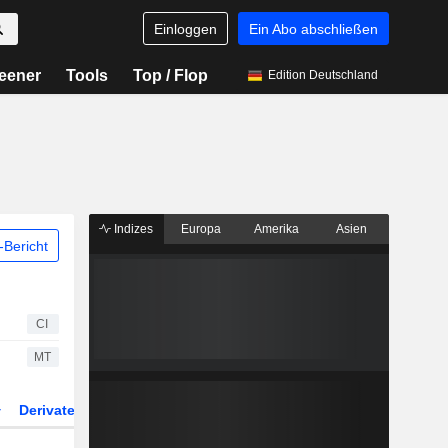
Einloggen
Ein Abo abschließen
eener
Tools
Top / Flop
Edition Deutschland
Indizes
Europa
Amerika
Asien
Bericht
CI
MT
Derivate