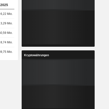
2025
6,22 Mio.
3,29 Mio.
50,59 Mio.
8,74 Mio.
39,75 Mio.
Kryptowährungen