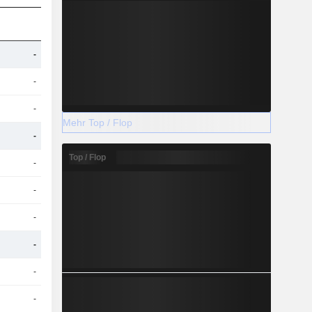
-
-
-
Mehr Top / Flop
-
Top / Flop
-
-
-
-
-
-