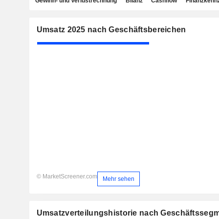
Gewinn- und Verlustrechnung
Bilanz
Cashflow
Finanzkenn
Umsatz 2025 nach Geschäftsbereichen
© MarketScreener.com
Mehr sehen
Umsatzverteilungshistorie nach Geschäftsseg