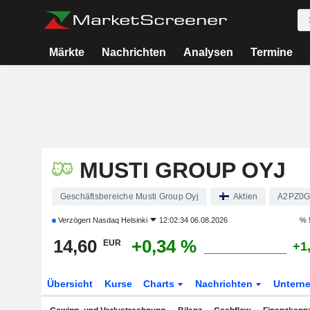
Märkte
Nachrichten
Analysen
Termine
MUSTI GROUP OYJ
Geschäftsbereiche Musti Group Oyj
Aktien
A2PZ0
Verzögert
Nasdaq Helsinki
12:02:34 06.08.2026
% 
14,60
+0,34 %
EUR
+1
Übersicht
Kurse
Charts
Nachrichten
Untern