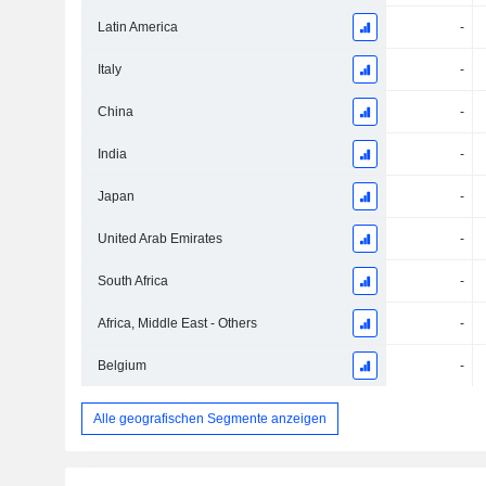
Latin America
-
Italy
-
China
-
India
-
Japan
-
United Arab Emirates
-
South Africa
-
Africa, Middle East - Others
-
Belgium
-
Alle geografischen Segmente anzeigen