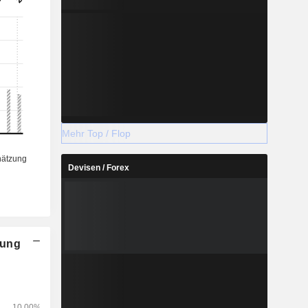
Mehr Top / Flop
Devisen / Forex
nung