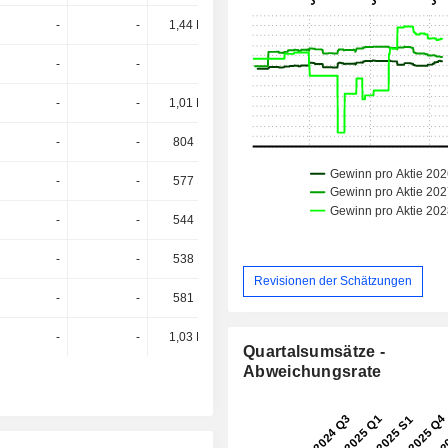
-
-
1,44 Mrd.
1,47 Mrd.
-
-
-
1,12 Mrd.
-
-
1,01 Mrd.
962 Mio.
-
-
804 Mio.
826 Mio.
-
-
577 Mio.
503 Mio.
-
-
544 Mio.
435 Mio.
-
-
538 Mio.
420 Mio.
Revisionen der Schätzungen
-
-
581 Mio.
417 Mio.
-
-
1,03 Mrd.
-
Quartalsumsätze -
Abweichungsrate