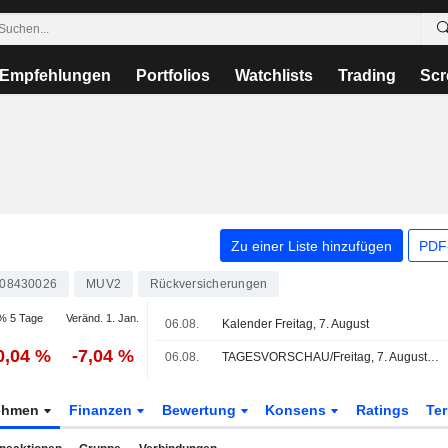
Empfehlungen
Portfolios
Watchlists
Trading
Scr
Zu einer Liste hinzufügen
PDF-
08430026
MUV2
Rückversicherungen
% 5 Tage
Veränd. 1. Jan.
06.08.
Kalender Freitag, 7. August
0,04 %
-7,04 %
06.08.
TAGESVORSCHAU/Freitag, 7. August 2026 (vorläufige Fassung)
ehmen
Finanzen
Bewertung
Konsens
Ratings
Te