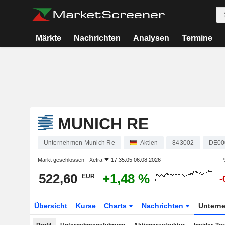
Märkte
Nachrichten
Analysen
Termine
MUNICH RE
Unternehmen Munich Re
Aktien
843002
DE00
Markt geschlossen -
Xetra
17:35:05 06.08.2026
522,60
+1,48 %
EUR
-
Übersicht
Kurse
Charts
Nachrichten
Untern