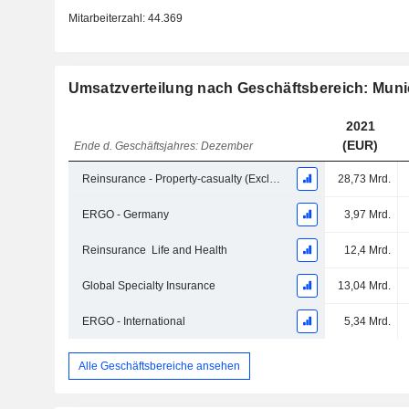
Mitarbeiterzahl:
44.369
Umsatzverteilung nach Geschäftsbereich: Mun
2021
(EUR)
Ende d. Geschäftsjahres: Dezember
Reinsurance - Property-casualty (Excluding Global Specialty Insurance)
28,73 Mrd.
ERGO - Germany
3,97 Mrd.
Reinsurance ­ Life and Health
12,4 Mrd.
Global Specialty Insurance
13,04 Mrd.
ERGO - International
5,34 Mrd.
Alle Geschäftsbereiche ansehen