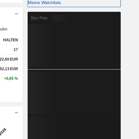
Meine Watchlists
Top / Flop
ufen
HALTEN
17
22,60
EUR
52,13
EUR
+5,65 %