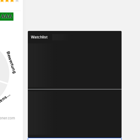
AAA
Watchlist