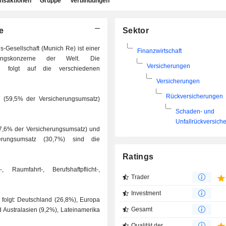
ansaktionen
Gruppe
Verbindungen
e
Sektor
Gesellschaft (Munich Re) ist einer
Finanzwirtschaft
rungskonzerne der Welt. Die
Versicherungen
e folgt auf die verschiedenen
Versicherungen
Rückversicherungen
n (59,5% der Versicherungsumsatz)
Schaden- und
Unfallrückversich
7,6% der Versicherungsumsatz) und
herungsumsatz (30,7%) sind die
Ratings
 Raumfahrt-, Berufshaftpflicht-,
Trader
Investment
folgt: Deutschland (26,8%), Europa
Gesamt
d Australasien (9,2%), Lateinamerika
Qualität der