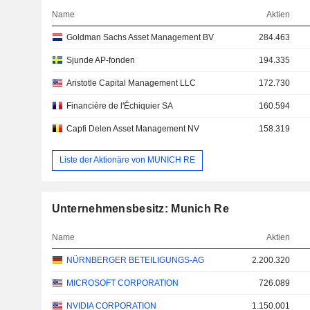
Name
Aktien
Goldman Sachs Asset Management BV
284.463
Sjunde AP-fonden
194.335
Aristotle Capital Management LLC
172.730
Financière de l'Échiquier SA
160.594
Capfi Delen Asset Management NV
158.319
Liste der Aktionäre von MUNICH RE
Unternehmensbesitz: Munich Re
Name
Aktien
NÜRNBERGER BETEILIGUNGS-AG
2.200.320
MICROSOFT CORPORATION
726.089
NVIDIA CORPORATION
1.150.001