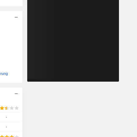
erung
-
-