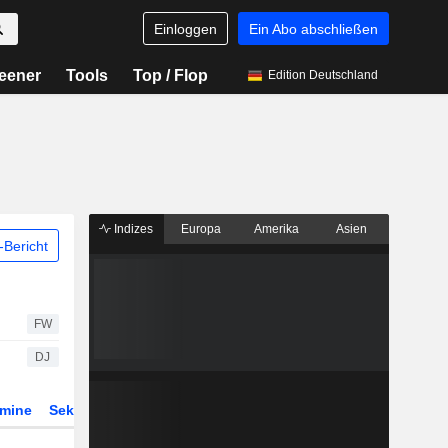
Einloggen
Ein Abo abschließen
eener
Tools
Top / Flop
Edition Deutschland
Indizes
Europa
Amerika
Asien
Bericht
FW
DJ
rmine
Sektor
Derivate
ETFs