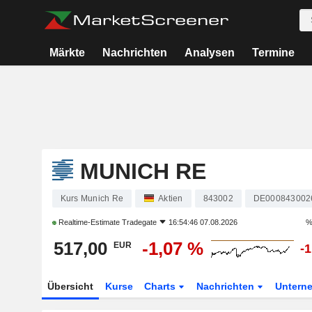
Märkte
Nachrichten
Analysen
Termine
MUNICH RE
Kurs Munich Re
Aktien
843002
DE000843002
Realtime-Estimate
Tradegate
16:54:46 07.08.2026
%
517,00
-1,07 %
EUR
-
Übersicht
Kurse
Charts
Nachrichten
Untern