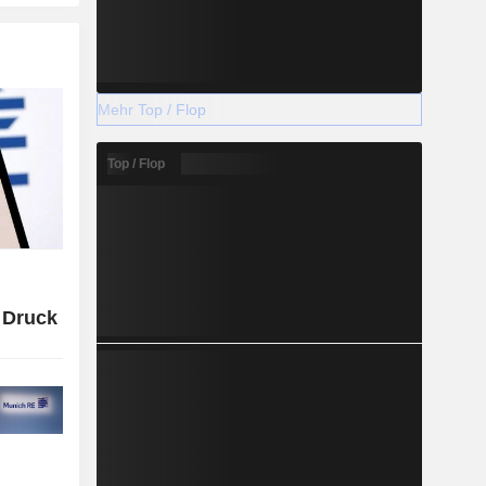
Mehr Top / Flop
Top / Flop
 Druck