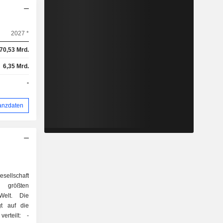
2027 *
70,53 Mrd.
6,35 Mrd.
-
anzdaten
sellschaft
 größten
Welt. Die
gt auf die
rteilt: -