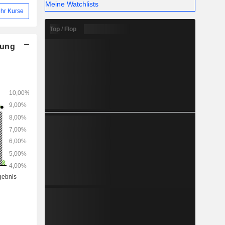
Meine Watchlists
hr Kurse
Top / Flop
nung