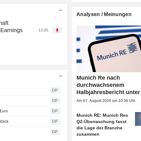
Analysen / Meinungen
haft
 Earnings
13.05.
Munich Re nach
durchwachsenem
DP
Halbjahresbericht unter
DP
Am 07. August 2026 um 10:36 Uhr
 Euro
DP
Munich RE: Munich Res
Q2-Überraschung fasst
blick
DP
die Lage der Branche
DP
zusammen