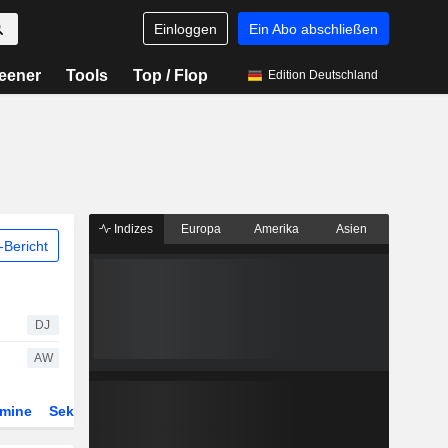
Einloggen
Ein Abo abschließen
eener
Tools
Top / Flop
Edition Deutschland
Indizes
Europa
Amerika
Asien
Bericht
DJ
AW
rmine
Sektor
Derivate
ETFs