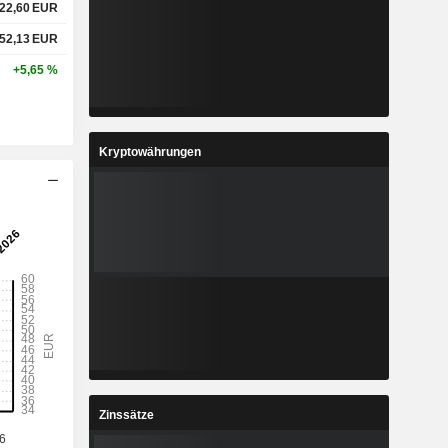
22,60
EUR
52,13
EUR
+5,65 %
Kryptowährungen
Zinssätze