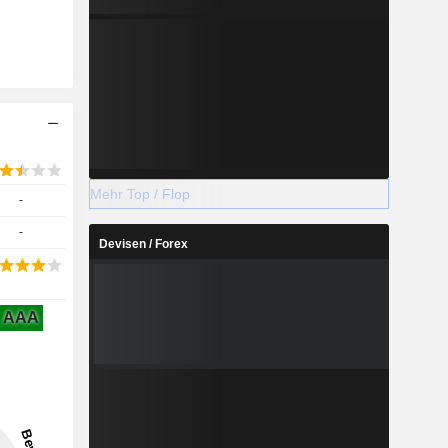
Mehr Top / Flop
-
-
Devisen / Forex
AAA