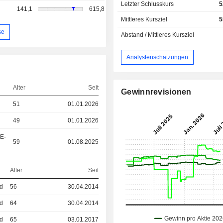
Letzter Schlusskurs
5
141,1
615,8
Mittleres Kursziel
5
se
Abstand / Mittleres Kursziel
Analystenschätzungen
Alter
Seit
Gewinnrevisionen
51
01.01.2026
49
01.01.2026
&E-
59
01.08.2025
Alter
Seit
ed
56
30.04.2014
ed
64
30.04.2014
ed
65
03.01.2017