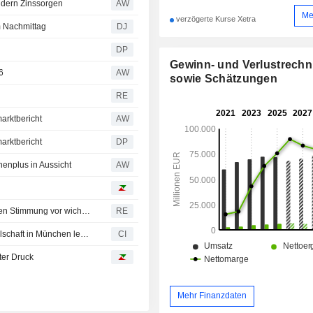
ndern Zinssorgen
AW
Me
verzögerte Kurse Xetra
m Nachmittag
DJ
DP
Gewinn- und Verlustrech
6
AW
sowie Schätzungen
RE
arktbericht
AW
arktbericht
DP
henplus in Aussicht
AW
Europäische Aktien steigen - Unternehmenszahlen stützen Stimmung vor wichtigen US-Arbeitsmarktdaten
RE
Münchener Rückversicherungs-Gesellschaft Aktiengesellschaft in München legt Ergebniszahlen für das zweite Quartal und das erste Halbjahr bis zum 30. Juni 2026 vor
CI
er Druck
Mehr Finanzdaten