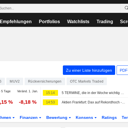
Empfehlungen
Portfolios
Watchlists
Trading
Scr
Zu einer Liste hinzufügen
PDF-
6
MUV2
Rückversicherungen
OTC Markets Traded
 5 Tage
Veränd. 1. Jan.
15:14
5 TERMINE, die in der Woche wichtig werden
1,15 %
-8,18 %
14:53
Aktien Frankfurt: Dax auf Rekordhoch - US-Jobdaten mindern Zinssorgen
ehmen
Finanzen
Bewertung
Konsens
Ratings
Te