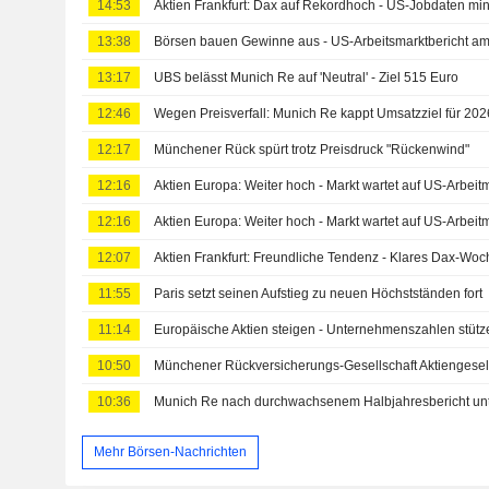
14:53
Aktien Frankfurt: Dax auf Rekordhoch - US-Jobdaten mi
13:38
Börsen bauen Gewinne aus - US-Arbeitsmarktbericht a
13:17
UBS belässt Munich Re auf 'Neutral' - Ziel 515 Euro
12:46
Wegen Preisverfall: Munich Re kappt Umsatzziel für 202
12:17
Münchener Rück spürt trotz Preisdruck "Rückenwind"
12:16
Aktien Europa: Weiter hoch - Markt wartet auf US-Arbeitm
12:16
Aktien Europa: Weiter hoch - Markt wartet auf US-Arbeitm
12:07
Aktien Frankfurt: Freundliche Tendenz - Klares Dax-Woc
11:55
Paris setzt seinen Aufstieg zu neuen Höchstständen fort
11:14
10:50
10:36
Munich Re nach durchwachsenem Halbjahresbericht unt
Mehr Börsen-Nachrichten