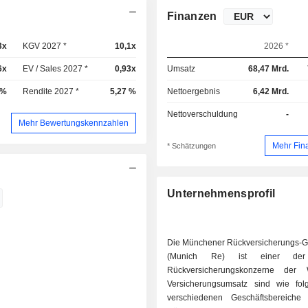
Finanzen
3x
KGV 2027 *
10,1x
2026 *
6x
EV / Sales 2027 *
0,93x
Umsatz
68,47 Mrd.
 %
Rendite 2027 *
5,27 %
Nettoergebnis
6,42 Mrd.
Nettoverschuldung
-
Mehr Bewertungskennzahlen
Mehr Fin
* Schätzungen
Unternehmensprofil
Die Münchener Rückversicherungs-Ge
(Munich Re) ist einer der
Rückversicherungskonzerne der 
Versicherungsumsatz sind wie fol
verschiedenen Geschäftsbereiche ve