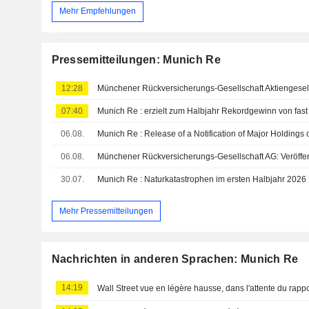
Mehr Empfehlungen
Pressemitteilungen: Munich Re
12:28
07:40
Munich Re : erzielt zum Halbjahr Rekordgewinn von fast
06.08.
Munich Re : Release of a Notification of Major Holdings
06.08.
30.07.
Munich Re : Naturkatastrophen im ersten Halbjahr 2026
Mehr Pressemitteilungen
Nachrichten in anderen Sprachen: Munich Re
14:19
Wall Street vue en légère hausse, dans l'attente du rappo