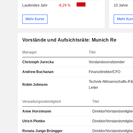
Laufendes Jahr
-8,29 %
10 Jahre
Mehr Kurse
Mehr Kur
Vorstände und Aufsichtsräte: Munich Re
Manager
Titel
Christoph Jurecka
Vorstandsvorsitzender
Andrew Buchanan
Finanzdirektor/CFO
Technik-/Wissenschafts-/F
Robin Johnson
Leiter
Verwaltungsratsmitglied
Titel
Anne Horstmann
Direktor/Vorstandsmitgli
Ulrich Plottke
Direktor/Vorstandsmitgli
Renata Jungo Brüngger
Direktor/Vorstandsmitgli