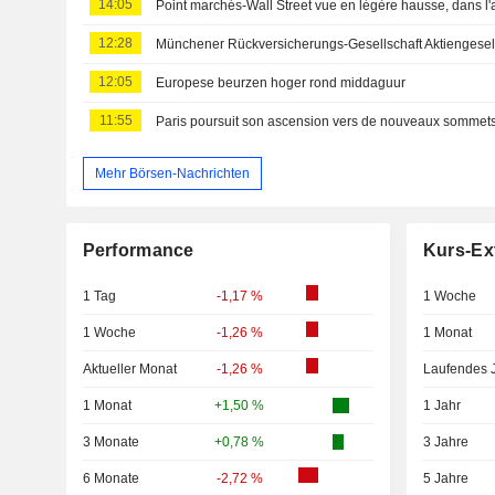
14:05
12:28
12:05
Europese beurzen hoger rond middaguur
11:55
Paris poursuit son ascension vers de nouveaux sommet
Mehr Börsen-Nachrichten
Performance
Kurs-Ex
1 Tag
-1,17 %
1 Woche
1 Woche
-1,26 %
1 Monat
Aktueller Monat
-1,26 %
Laufendes 
1 Monat
+1,50 %
1 Jahr
3 Monate
+0,78 %
3 Jahre
6 Monate
-2,72 %
5 Jahre