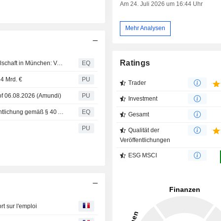
Am 24. Juli 2026 um 16:44 Uhr
Mehr Analysen
Ratings
Münchener Rückversicherungs-Gesellschaft Aktiengesellschaft in München: Veröffentlichung einer Kapitalmarktinformation
EQ
 4 Mrd. €
PU
Trader
 of 06.08.2026 (Amundi)
PU
Investment
Münchener Rückversicherungs-Gesellschaft AG: Veröffentlichung gemäß § 40 Abs. 1 WpHG mit dem Ziel der europaweiten Verbreitung
EQ
Gesamt
PU
Qualität der
Veröffentlichungen
ESG MSCI
rt sur l'emploi