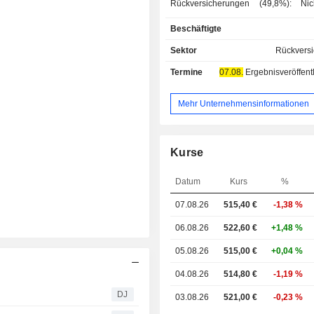
Rückversicherungen (49,8%): Nic
Rückversicherungen (59
Beschäftigte
Versicherungsumsatz) und Leb
Krankenrückversicherungen (4
Sektor
Rückvers
Versicherungen (35,8%): Leb
Termine
07.08.
Ergebnisveröffentlichun
Krankenversicherungen (4
Versicherungsumsatz) und
Lebensversicherungen (21,7%). Der
Mehr Unternehmensinformationen
Versicherungsumsatz (30,7%) 
internationalen Versicherungsge
Spezialschadenversicherungen
Kurse
Cyber-, Luftfahrt-, Raumfahrt-, Berufsh
Seeversicherungen usw. Geographisch
Datum
Kurs
%
gesehen verteilen sich die Versiche
wie folgt: Deutschland (26,8%), Euro
07.08.26
515,40
€
-1,38 %
Vereinigte Staaten (26,1%), No
(3,5%), Asien und Australasie
06.08.26
522,60 €
+1,48 %
Lateinamerika (2,4%), Afrika und N
05.08.26
515,00 €
+0,04 %
(2,1%).
04.08.26
514,80 €
-1,19 %
DJ
03.08.26
521,00 €
-0,23 %