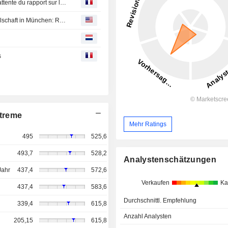
Point marchés-Wall Street vue en légère hausse, dans l'attente du rapport sur l'emploi
Münchener Rückversicherungs-Gesellschaft Aktiengesellschaft in München: Release of a capital market information
s
treme
Mehr Ratings
495
525,6
493,7
528,2
Analystenschätzungen
Jahr
437,4
572,6
Verkaufen
Ka
437,4
583,6
Durchschnittl. Empfehlung
339,4
615,8
Anzahl Analysten
205,15
615,8