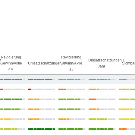
Revidierung
Revidierung
n
Umsatzschätzungen 1
Gewinn/Aktie
Umsatzschätzungen 4M
Gewinn/Aktie
Sichtbar
Jahr
4M
1J