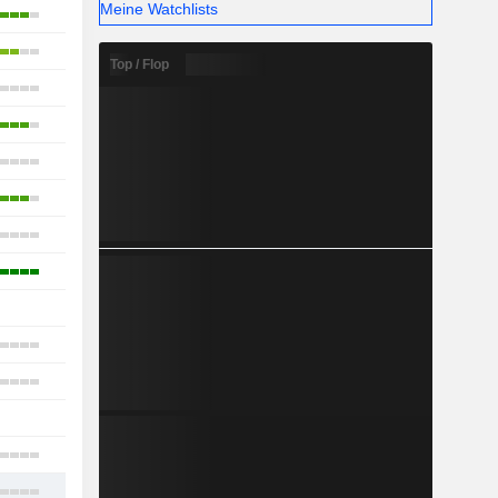
Meine Watchlists
13
7
Top / Flop
19
16
17
6
11
6
-
6
12
1
10
12