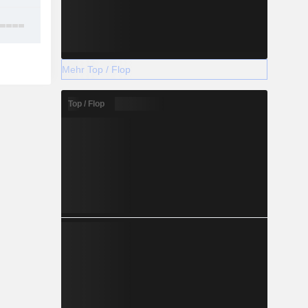
15
Mehr Top / Flop
Top / Flop