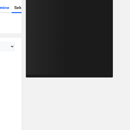
rmine
Sektor
Derivate
ETFs