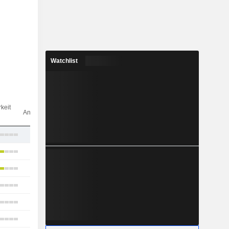
Watchlist
Anz.
keit
Analysten
11
12
24
22
20
11