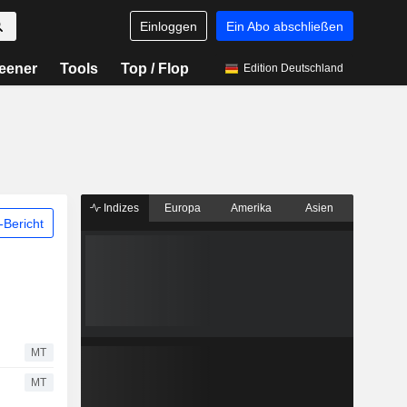
Einloggen
Ein Abo abschließen
eener
Tools
Top / Flop
Edition Deutschland
Indizes
Europa
Amerika
Asien
Bericht
MT
MT