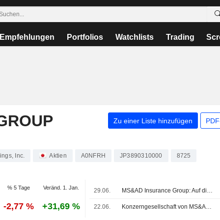
Empfehlungen
Portfolios
Watchlists
Trading
Scr
 GROUP
Zu einer Liste hinzufügen
PDF-
ngs, Inc.
Aktien
A0NFRH
JP3890310000
8725
% 5 Tage
Veränd. 1. Jan.
29.06.
MS&AD Insurance Group: Auf die Anteilseigner entfallender Gewinn steigt im Geschäftsjahr um 70%
-2,77 %
+31,69 %
22.06.
Konzerngesellschaft von MS&AD Insurance Group will 200 Mrd. Yen über inländische unbesicherte Straight Bonds aufnehmen