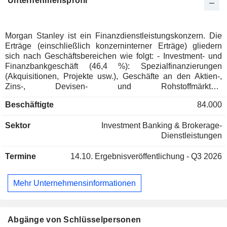
Unternehmensprofil
Morgan Stanley ist ein Finanzdienstleistungskonzern. Die
Erträge (einschließlich konzerninterner Erträge) gliedern
sich nach Geschäftsbereichen wie folgt: - Investment- und
Finanzbankgeschäft (46,4 %): Spezialfinanzierungen
(Akquisitionen, Projekte usw.), Geschäfte an den Aktien-,
Zins-, Devisen- und Rohstoffmärkten,
Aktienhandelsgeschäfte, Beratung bei Fusionen und
Beschäftigte
84.000
Übernahmen usw.; - Vermögensverwaltung (44,5 %); -
Vermögens- und Investmentfondsverwaltung (9,1 %): 1.895
Sektor
Investment Banking & Brokerage-
Mrd. USD verwaltete Vermögenswerte zum Jahresende
Dienstleistungen
2025. Die Erträge verteilen sich geografisch wie folgt:
Amerika (74,9 %), Asien (13,3 %) und Europa/Naher
Termine
14.10.
Ergebnisveröffentlichung - Q3 2026
Osten/Afrika (11,8 %).
Mehr Unternehmensinformationen
Abgänge von Schlüsselpersonen