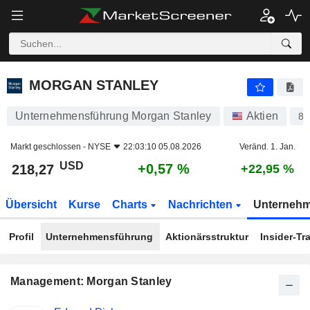
MORGAN STANLEY
218,27
$
+0,57 %
MORGAN STANLEY
Unternehmensführung Morgan Stanley
Aktien
88
Markt geschlossen -
NYSE
22:03:10 05.08.2026
Veränd. 1. Jan.
USD
+0,57 %
218,27
+22,95 %
Übersicht
Kurse
Charts
Nachrichten
Unterneh
Profil
Unternehmensführung
Aktionärsstruktur
Insider-Tr
Management: Morgan Stanley
Besetzte