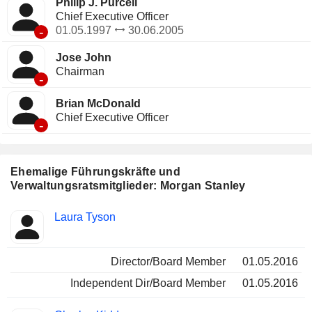
Philip J. Purcell
Chief Executive Officer
-
01.05.1997
30.06.2005
Jose John
Chairman
-
Brian McDonald
Chief Executive Officer
-
Ehemalige Führungskräfte und
Verwaltungsratsmitglieder: Morgan Stanley
Besetzte
Laura Tyson
Insider
Positionen
Director/Board Member
01.05.2016
Independent Dir/Board Member
01.05.2016