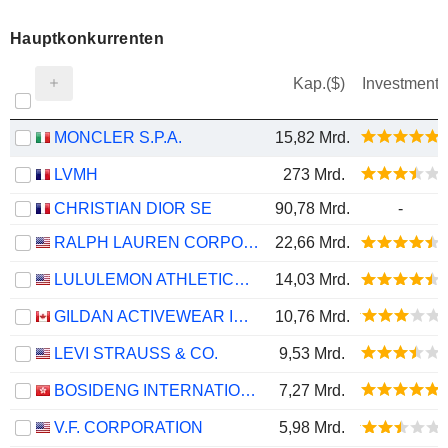
Hauptkonkurrenten
Kap.($)
Investment
MONCLER S.P.A.
15,82 Mrd.
LVMH
273 Mrd.
CHRISTIAN DIOR SE
90,78 Mrd.
-
RALPH LAUREN CORPORATION
22,66 Mrd.
LULULEMON ATHLETICA INC.
14,03 Mrd.
GILDAN ACTIVEWEAR INC.
10,76 Mrd.
LEVI STRAUSS & CO.
9,53 Mrd.
BOSIDENG INTERNATIONAL HOLDINGS LIMITED
7,27 Mrd.
V.F. CORPORATION
5,98 Mrd.