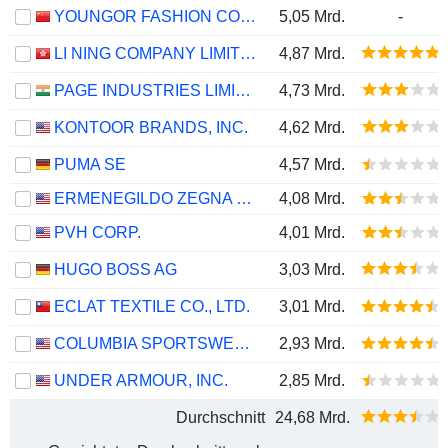
YOUNGOR FASHION CO., LTD.
5,05 Mrd.
-
LI NING COMPANY LIMITED
4,87 Mrd.
PAGE INDUSTRIES LIMITED
4,73 Mrd.
KONTOOR BRANDS, INC.
4,62 Mrd.
PUMA SE
4,57 Mrd.
ERMENEGILDO ZEGNA N.V.
4,08 Mrd.
PVH CORP.
4,01 Mrd.
HUGO BOSS AG
3,03 Mrd.
ECLAT TEXTILE CO., LTD.
3,01 Mrd.
COLUMBIA SPORTSWEAR COMPANY
2,93 Mrd.
UNDER ARMOUR, INC.
2,85 Mrd.
Durchschnitt
24,68 Mrd.