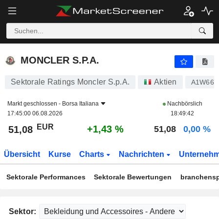
MONCLER S.P.A.
51,08
€
+1,43 %
MONCLER S.P.A.
Sektorale Ratings Moncler S.p.A.
Aktien
A1W66
Markt geschlossen -
Borsa Italiana
Nachbörslich
17:45:00 06.08.2026
18:49:42
EUR
+1,43 %
51,08
51,08
0,00 %
Übersicht
Kurse
Charts
Nachrichten
Unterneh
Sektorale Performances
Sektorale Bewertungen
branchensp
Sektor: