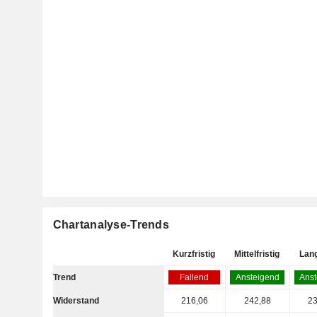
Chartanalyse-Trends
Kurzfristig
Mittelfristig
Lang
Trend
Fallend
Ansteigend
Anst
Widerstand
216,06
242,88
23