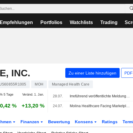
Empfehlungen
Portfolios
Watchlists
Trading
Scr
, INC.
Zu einer Liste hinzufügen
PDF-
US60855R1005
MOH
Managed Health Care
% 5 Tage
Veränd. 1. Jan.
28.07.
Irreführend veröffentlichte Meldung zu Untersuchung durch Anwaltskanzlei zurückgezogen
0,42 %
+13,20 %
24.07.
Molina Healthcare Facing Marketplace, Medicaid Headwinds, RBC Says
ehmen
Finanzen
Bewertung
Konsens
Ratings
Term