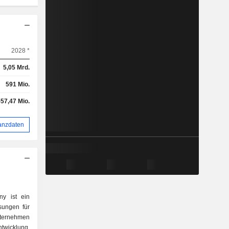
2028 *
5,05 Mrd.
591 Mio.
-57,47 Mio.
anzdaten
y ist ein
sungen für
ernehmen
twicklung,