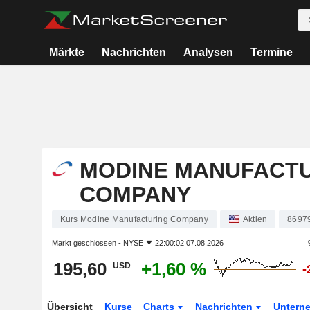
Märkte
Nachrichten
Analysen
Termine
MODINE MANUFACT
COMPANY
Kurs Modine Manufacturing Company
Aktien
8697
Markt geschlossen -
NYSE
22:00:02 07.08.2026
195,60
+1,60 %
USD
-
Übersicht
Kurse
Charts
Nachrichten
Untern