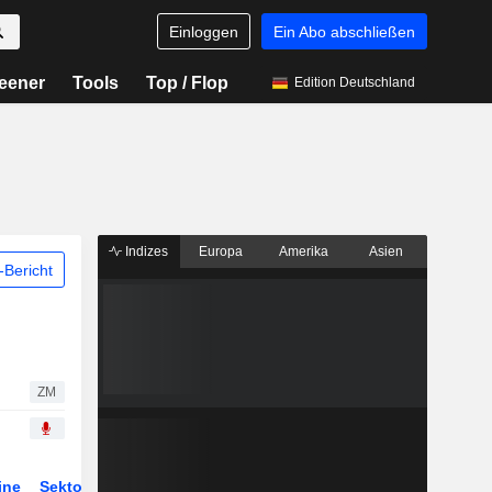
Einloggen
Ein Abo abschließen
eener
Tools
Top / Flop
Edition Deutschland
Indizes
Europa
Amerika
Asien
Bericht
ZM
ine
Sektor
Derivate
ETFs