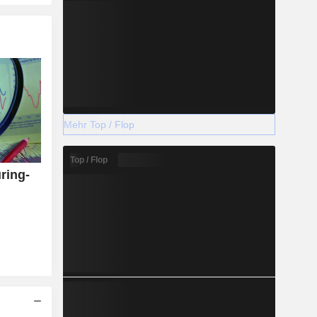
Mehr Top / Flop
Top / Flop
ring-