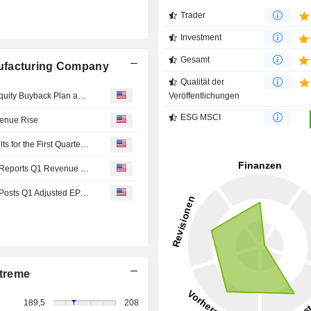
Trader
Investment
Gesamt
nufacturing Company
Qualität der
Tranche Update on Modine Manufacturing Company's Equity Buyback Plan announced on March 7, 2025.
Veröffentlichungen
ESG MSCI
venue Rise
Modine Manufacturing Company Reports Earnings Results for the First Quarter Ended June 30, 2026
Earnings Flash (MOD) Modine Manufacturing Company Reports Q1 Revenue $874.1M, vs. FactSet Est of $878.7M
Earnings Flash (MOD) Modine Manufacturing Company Posts Q1 Adjusted EPS $1.53 per Share, vs. FactSet Est of $1.30
treme
189,5
208