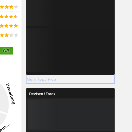
AA
Mehr Top / Flop
Devisen / Forex