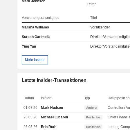
Mark Johnson
Leiter
Verwaltungsratsmitglied
Titel
Marsha Williams
Vorsitzender
Suresh Garimella
Direktor/Vorstandsmitgli
Ying Yan
Direktor/Vorstandsmitgli
Mehr Insider
Letzte Insider-Transaktionen
Datum
Initiiert
Typ
Hauptposition
01.07.26
Mark Hudson
Andere
26.05.26
Michael Lucareli
Kostenlos
26.05.26
Erin Roth
Kostenlos