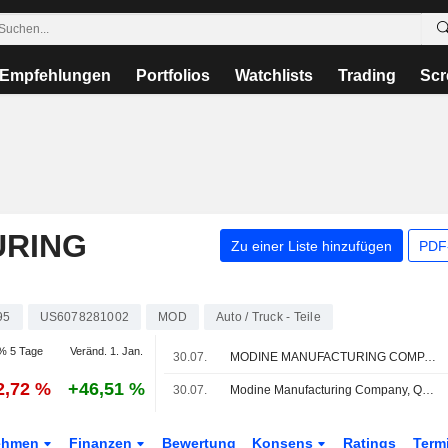
Empfehlungen
Portfolios
Watchlists
Trading
Scr
URING
Zu einer Liste hinzufügen
PDF-
95
US6078281002
MOD
Auto / Truck - Teile
% 5 Tage
Veränd. 1. Jan.
30.07.
MODINE MANUFACTURING COMPANY : Bewertung von B. Riley kaufen
2,72 %
+46,51 %
30.07.
Modine Manufacturing Company, Q1 2027 Earnings Call, Jul 30, 2026
ehmen
Finanzen
Bewertung
Konsens
Ratings
Term