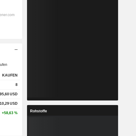
ufen
KAUFEN
8
95,60
USD
10,29
USD
Rohstoffe
+58,63 %