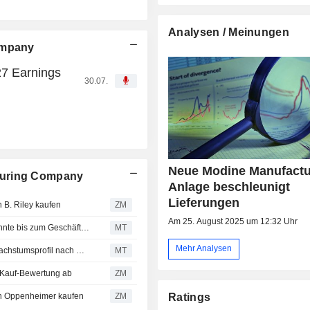
Analysen / Meinungen
ompany
7 Earnings
30.07.
Neue Modine Manufactu
turing Company
Anlage beschleunigt
Lieferungen
. Riley kaufen
ZM
Am 25. August 2025 um 12:32 Uhr
UBS: Modines Geschäft mit Rechenzentrumskühlung könnte bis zum Geschäftsjahr 2029 auf das Vierfache wachsen
MT
Mehr Analysen
Modine Manufacturing: Oppenheimer sieht gestärktes Wachstumsprofil nach Rechenzentrum-Deal
MT
auf-Bewertung ab
ZM
Oppenheimer kaufen
ZM
Ratings