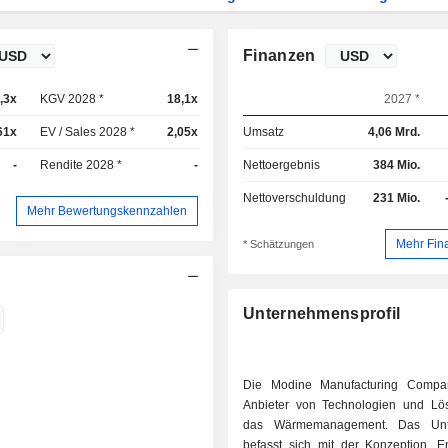
Finanzen
,3x
KGV 2028 *
18,1x
2027 *
61x
EV / Sales 2028 *
2,05x
Umsatz
4,06 Mrd.
-
Rendite 2028 *
-
Nettoergebnis
384 Mio.
Nettoverschuldung
231 Mio.
Mehr Bewertungskennzahlen
Mehr Fin
* Schätzungen
Unternehmensprofil
Die Modine Manufacturing Compan
Anbieter von Technologien und Lö
das Wärmemanagement. Das Unt
befasst sich mit der Konzeption, En