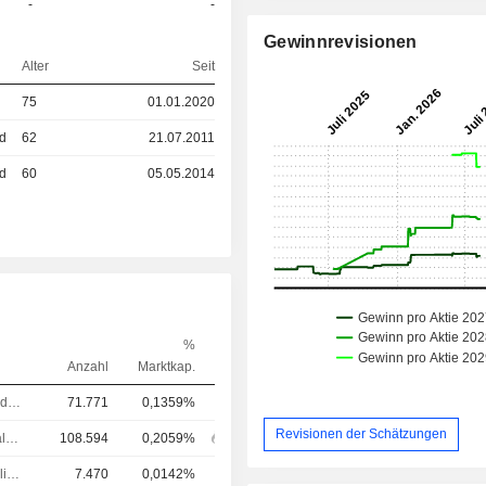
-
-
Gewinnrevisionen
Alter
Seit
75
01.01.2020
ed
62
21.07.2011
ed
60
05.05.2014
%
Anzahl
Marktkap.
Controller / Auditor
71.771
0,1359%
Revisionen der Schätzungen
Chief Financial Officer (CFO)
108.594
0,2059%
Leitung Compliance
7.470
0,0142%