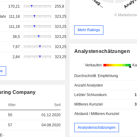
170,21
255,8
Jahr
111,18
323,25
111,18
323,25
Mehr Ratings
38,5
323,25
7,67
323,25
Analystenschätzungen
2,84
323,25
Verkaufen
Ka
se
Durchschnittl. Empfehlung
Anzahl Analysten
turing Company
Letzter Schlusskurs
1
Mittleres Kursziel
3
Alter
Seit
Abstand / Mittleres Kursziel
50
01.12.2020
57
04.08.2020
Analystenschätzungen
&E-