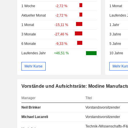
1 Woche
-2,72 %
1 Monat
Aktueller Monat
-2,72 %
Laufendes 
1 Monat
-15,11 %
1 Jahr
3 Monate
-27,46 %
3 Jahre
6 Monate
-9,33 %
5 Jahre
Laufendes Jahr
+46,51 %
10 Jahre
Mehr Kurse
Mehr Kur
Vorstände und Aufsichtsräte: Modine Manufac
Manager
Titel
Neil Brinker
Vorstandsvorsitzender
Michael Lucareli
Vorstandsvorsitzender
Technik-/Wissenschafts-/F