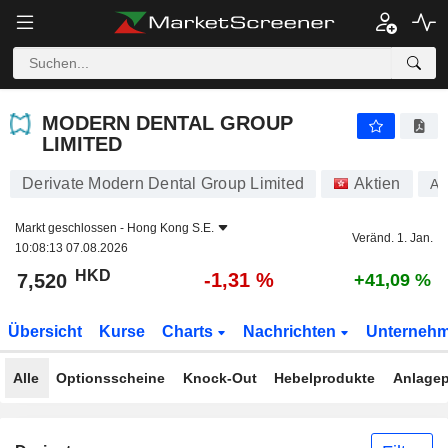
MODERN DENTAL GROUP LIMITED
7,520
$
-1,31 %
MODERN DENTAL GROUP
LIMITED
Derivate Modern Dental Group Limited
Aktien
A2
Markt geschlossen -
Hong Kong S.E.
Veränd. 1. Jan.
10:08:13 07.08.2026
HKD
-1,31 %
7,520
+41,09 %
Übersicht
Kurse
Charts
Nachrichten
Unterneh
Alle
Optionsscheine
Knock-Out
Hebelprodukte
Anlagep