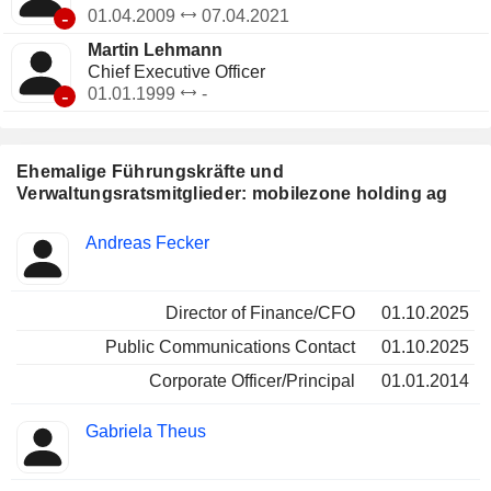
-
01.04.2009
07.04.2021
Martin Lehmann
Chief Executive Officer
-
01.01.1999
-
Ehemalige Führungskräfte und
Verwaltungsratsmitglieder: mobilezone holding ag
Besetzte
Andreas Fecker
Insider
Positionen
Director of Finance/CFO
01.10.2025
Public Communications Contact
01.10.2025
Corporate Officer/Principal
01.01.2014
Gabriela Theus