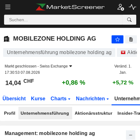
MOBILEZONE HOLDING AG
14,04
CHF
+0,86 %
MOBILEZONE HOLDING AG
Unternehmensführung mobilezone holding ag
Aktie
Markt geschlossen -
Swiss Exchange
Veränd. 1.
17:30:53 07.08.2026
Jan.
CHF
+0,86 %
14,04
+5,72 %
Übersicht
Kurse
Charts
Nachrichten
Unterneh
Profil
Unternehmensführung
Aktionärsstruktur
Insider-Tr
Management: mobilezone holding ag