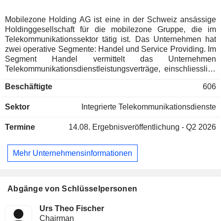
Mobilezone Holding AG ist eine in der Schweiz ansässige
Holdinggesellschaft für die mobilezone Gruppe, die im
Telekommunikationssektor tätig ist. Das Unternehmen hat
zwei operative Segmente: Handel und Service Providing. Im
Segment Handel vermittelt das Unternehmen
Telekommunikationsdienstleistungsverträge, einschliesslich
Mobil- und Festnetztelefonie, Internet und digitales
Beschäftigte
606
Fernsehen, von schweizerischen und deutschen
Netzbetreibern an Privat- und Geschäftskunden und betreibt
Sektor
Integrierte Telekommunikationsdienste
den Gross- und Einzelhandel mit mobilen
Kommunikationsgeräten wie Mobiltelefonen und Tablets
Termine
14.08.
Ergebnisveröffentlichung - Q2 2026
sowie Zubehör. Im Segment Service Providing vermarktet
das Unternehmen sein Mobile Virtual Network Operator
(MVNO)-Angebot unter der Marke TalkTalk, bietet
Mehr Unternehmensinformationen
Beratungs- und Outsourcing-Dienstleistungen für
Geschäftskunden im Bereich der mobilen
Telekommunikation an und erbringt
Reparaturdienstleistungen für Mobiltelefone verschiedener
Abgänge von Schlüsselpersonen
Hersteller in der Schweiz und Österreich.
Urs Theo Fischer
Chairman