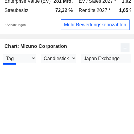
Enterprise Value (EV)
281 Mrd.
EV / Sales 2027 *
1,02x
Streubesitz
72,32 %
Rendite 2027 *
1,65 %
Mehr Bewertungskennzahlen
* Schätzungen
Chart: Mizuno Corporation