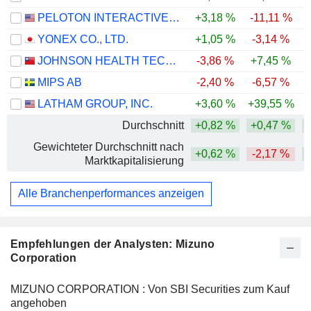
PELOTON INTERACTIVE, INC.
+3,18 %
-11,11 %
-
YONEX CO., LTD.
+1,05 %
-3,14 %
-
JOHNSON HEALTH TECH .CO., LTD.
-3,86 %
+7,45 %
-
MIPS AB
-2,40 %
-6,57 %
LATHAM GROUP, INC.
+3,60 %
+39,55 %
Durchschnitt
+0,82 %
+0,47 %
Gewichteter Durchschnitt nach
+0,62 %
-2,17 %
+
Marktkapitalisierung
Alle Branchenperformances anzeigen
Empfehlungen der Analysten: Mizuno
Corporation
MIZUNO CORPORATION : Von SBI Securities zum Kauf
angehoben