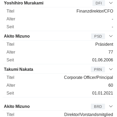
Manager
Titel
Alter
Seit
Yoshihiro Murakami
DFI
Finanzdirektor/CFO
-
-
Akito Mizuno
PSD
Präsident
77
01.06.2006
Takumi Nakata
PRN
Corporate Officer/Principal
60
01.01.2021
Verwaltungsratsmitglied
Titel
Alter
Seit
Akito Mizuno
BRD
Direktor/Vorstandsmitglied