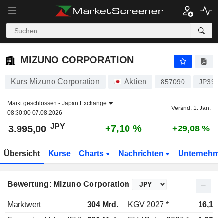
MIZUNO CORPORATION
3.995,00
¥
+7,10 %
MIZUNO CORPORATION
Kurs Mizuno Corporation
Aktien
857090
JP39
Markt geschlossen -
Japan Exchange
Veränd. 1. Jan.
08:30:00 07.08.2026
JPY
+7,10 %
3.995,00
+29,08 %
Übersicht
Kurse
Charts
Nachrichten
Unterneh
Bewertung: Mizuno Corporation
Marktwert
304 Mrd.
KGV 2027 *
16,1x