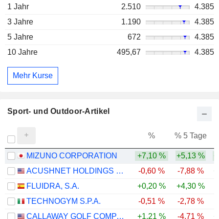
1 Jahr
2.510
4.385
3 Jahre
1.190
4.385
5 Jahre
672
4.385
10 Jahre
495,67
4.385
Mehr Kurse
Sport- und Outdoor-Artikel
%
% 5 Tage
%
MIZUNO CORPORATION
+7,10 %
+5,13 %
+
ACUSHNET HOLDINGS CORP.
-0,60 %
-7,88 %
+
FLUIDRA, S.A.
+0,20 %
+4,30 %
TECHNOGYM S.P.A.
-0,51 %
-2,78 %
CALLAWAY GOLF COMPANY
+1,21 %
-4,71 %
+