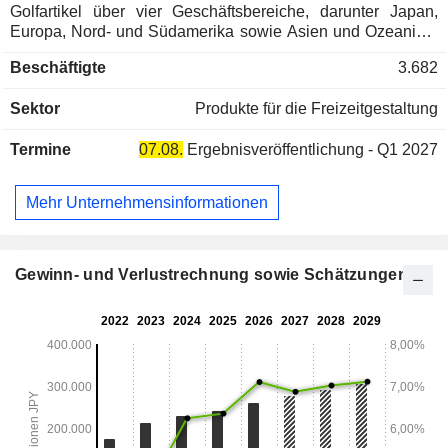
Golfartikel über vier Geschäftsbereiche, darunter Japan,
Europa, Nord- und Südamerika sowie Asien und Ozeanien.
Das Segment Japan ist zudem im Bau von Sportanlagen, im
Beschäftigte
3.682
Betrieb und im Vertragsbetrieb von Sportanlagen, im
Schulgeschäft sowie in der Herstellung und dem Vertrieb
Sektor
Produkte für die Freizeitgestaltung
von Sportausrüstung, Lifestyle-Produkten und
Arbeitsprodukten in Japan tätig. Das Segment Asien und
Termine
07.08.
Ergebnisveröffentlichung - Q1 2027
Ozeanien ist ebenfalls im Bau von Sportanlagen tätig.
Mehr Unternehmensinformationen
Gewinn- und Verlustrechnung sowie Schätzungen