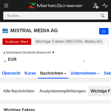
MISTRAL MEDIA AG
-
€
-
MISTRAL MEDIA AG
Wichtige Fakten MISTRAL Media AG
Inaktiver Wert
Schlusskurs
Deutsche Boerse AG
EUR
-
-
Übersicht
Kurse
Nachrichten
Unternehmen
Sek
Alle Nachrichten
Analystenempfehlungen
Wichtige F
Wichtige Fakten