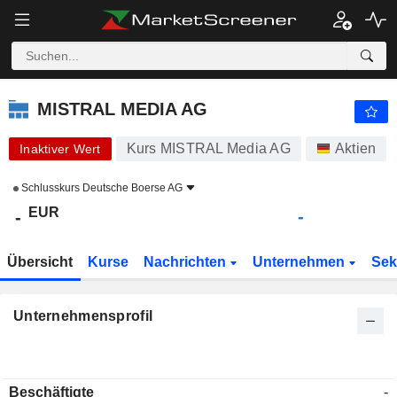
MISTRAL MEDIA AG
-
€
-
MISTRAL MEDIA AG
Kurs MISTRAL Media AG
Aktien
Inaktiver Wert
Schlusskurs
Deutsche Boerse AG
EUR
-
-
Übersicht
Kurse
Nachrichten
Unternehmen
Sek
Unternehmensprofil
Beschäftigte
-