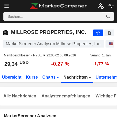
MILLROSE PROPERTIES, INC.
29,34
$
-0,27 %
MILLROSE PROPERTIES, INC.
MarketScreener Analysen Millrose Properties, Inc.
A
Markt geschlossen -
NYSE
22:00:02 05.08.2026
Veränd. 1. Jan.
USD
-0,27 %
29,34
-1,77 %
Übersicht
Kurse
Charts
Nachrichten
Unterneh
Alle Nachrichten
Analystenempfehlungen
Wichtige F
MarketScreener Analysen