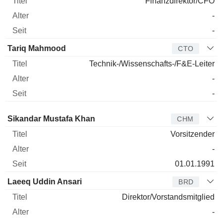
Finanzdirektor/CFO
-
-
Tariq Mahmood
CTO
Technik-/Wissenschafts-/F&E-Leiter
-
-
Verwaltungsratsmitglied
Titel
Alter
Seit
Sikandar Mustafa Khan
CHM
Vorsitzender
-
01.01.1991
Laeeq Uddin Ansari
BRD
Direktor/Vorstandsmitglied
-