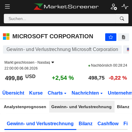
MICROSOFT CORPORATION
499,86
$
+2,54 %
MICROSOFT CORPORATION
Gewinn- und Verlustrechnung Microsoft Corporation
Markt geschlossen -
Nasdaq
Nachbörslich
00:28:24
22:00:00 06.08.2026
USD
+2,54 %
499,86
498,75
-0,22 %
Übersicht
Kurse
Charts
Nachrichten
Unterneh
Analystenprognosen
Gewinn- und Verlustrechnung
Bilanz
Gewinn- und Verlustrechnung
Bilanz
Cashflow
Fin