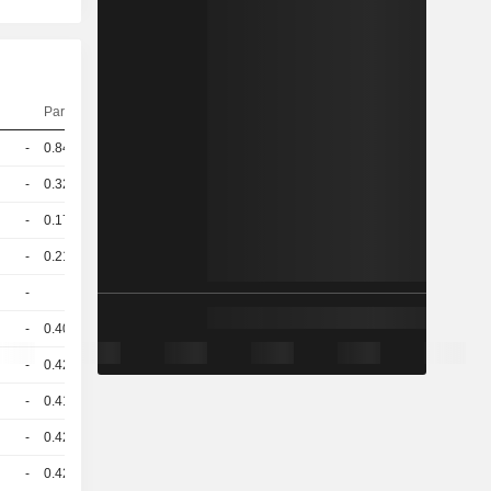
Parität
Kurs
-
0.848
80,40
EUR
-
0.322
99,48
EUR
-
0.174
827,45
EUR
-
0.219
932,57
USD
-
1
431,00
EUR
-
0.402
110,94
USD
-
0.425
99,05
USD
-
0.416
99,06
USD
-
0.421
98,88
USD
-
0.421
99,58
USD