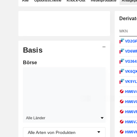
Alle
Optionsscheine
Knock-Out
Hebelprodukte
Anlagep
Derivat
WKN
VD2G
Basis
VD6W
VG36
Börse
VK6Q
VK9YL
HW6V
HW6V
HW6V
Alle Länder
HW6V
Alle Arten von Produkten
HW6V