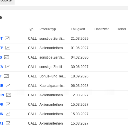
rodukte
e
Typ
Produkttyp
Fälligkeit
Elastizität
Hebel
PT
CALL
sonstige Zertifikate
21.03.2029
FP
CALL
Aktienanleihen
01.06.2027
4S
CALL
sonstige Zertifikate
04.02.2030
XA
CALL
sonstige Zertifikate
30.06.2027
T
CALL
Bonus- und Teilschutz-Zertifikate
18.09.2026
4B
CALL
Kapitalgarantie 100%
06.03.2028
CN
CALL
Aktienanleihen
12.03.2027
FR
CALL
Aktienanleihen
15.03.2027
JN
CALL
Aktienanleihen
15.03.2027
K1
CALL
Aktienanleihen
15.03.2027