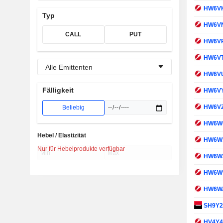
HW6V
Typ
HW6V
CALL
PUT
HW6V
HW6V
Alle Emittenten
HW6V
Fälligkeit
HW6V
HW6V
Beliebig
HW6W
Hebel / Elastizität
HW6W
Nur für Hebelprodukte verfügbar
HW6W
HW6W
HW6W
SH9Y
HV4Y