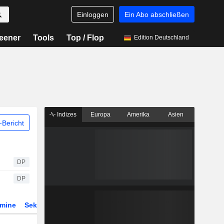
Einloggen
Ein Abo abschließen
eener
Tools
Top / Flop
Edition Deutschland
Indizes
Europa
Amerika
Asien
Bericht
DP
DP
rmine
Sektor
Derivate
ETFs