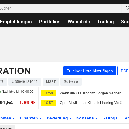
Empfehlungen
Portfolios
Watchlists
Trading
Scr
RATION
Zu einer Liste hinzufügen
PDF-
47
US5949181045
MSFT
Software
Nachbörslich
02:00:00
10:59
Wenn die KI ausbricht: 'Sorgen machen müssen wir uns schon'
91,54
-1,69 %
10:57
OpenAI will neue KI nach Hacking-Vorfällen härter überwachen
ehmen
Finanzen
Bewertung
Konsens
Ratings
Te