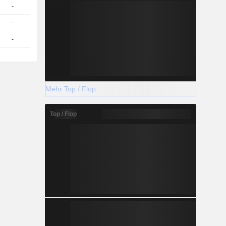
-
1
425,39
EUR
-
1
387,31
EUR
-
1
401,19
EUR
Mehr Top / Flop
Top / Flop