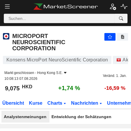
MICROPORT NEUROSCIENTIFIC CORPORATION
9,075
$
+1,74 %
MICROPORT
NEUROSCIENTIFIC
CORPORATION
Konsens MicroPort NeuroScientific Corporation
Akt
Markt geschlossen -
Hong Kong S.E.
Veränd. 1. Jan.
10:08:13 07.08.2026
HKD
+1,74 %
9,075
-16,59 %
Übersicht
Kurse
Charts
Nachrichten
Unterneh
Analystenmeinungen
Entwicklung der Schätzungen