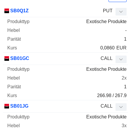
WKN
Typ
Produkttyp
Hebel
Parität
Kurs
SB0Q1Z
PUT
Exotische Produkte
-
1
0,0860
EUR
SB01GC
CALL
Exotische Produkte
2x
1
266.98 / 267.9
SB01JG
CALL
Exotische Produkte
3x