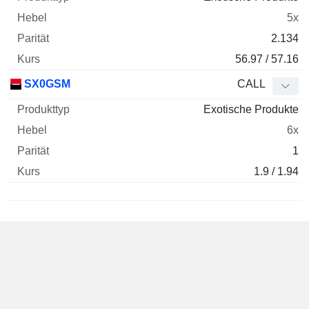
5x
2.134
56.97 / 57.16
SX0GSM
CALL
Exotische Produkte
6x
1
1.9 / 1.94