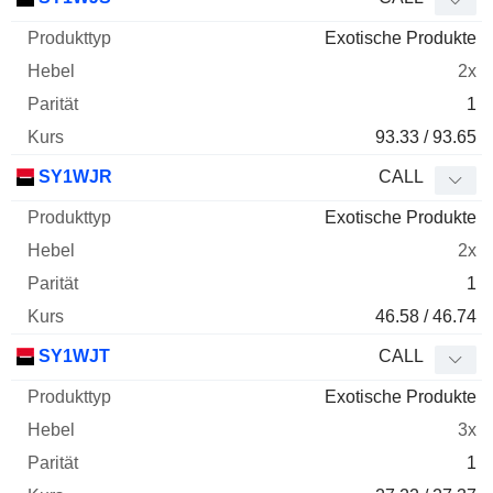
Exotische Produkte
2x
1
93.33 / 93.65
SY1WJR
CALL
Exotische Produkte
2x
1
46.58 / 46.74
SY1WJT
CALL
Exotische Produkte
3x
1