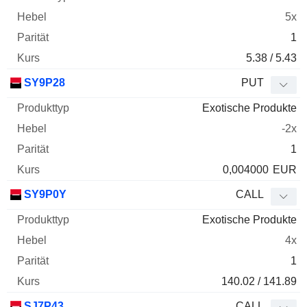
5x
1
5.38 / 5.43
SY9P28
PUT
Exotische Produkte
-2x
1
0,004000
EUR
SY9P0Y
CALL
Exotische Produkte
4x
1
140.02 / 141.89
SJ7P43
CALL