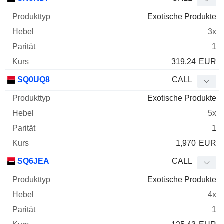
Exotische Produkte
3x
1
319,24
EUR
SQ0UQ8
CALL
Exotische Produkte
5x
1
1,970
EUR
SQ6JEA
CALL
Exotische Produkte
4x
1