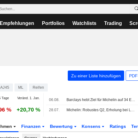
Empfehlungen
Portfolios
Watchlists
Trading
Scr
Zu einer Liste hinzufügen
PDF-
0AJ45
ML
Reifen
 Tage
Veränd. 1. Jan.
06.08.
Barclays hebt Ziel für Michelin auf 34 Euro - 'Equal Weight'
,96 %
+20,70 %
28.07.
Michelin: Robustes Q2, Erholung bei Lkw stützt die H2-Entwicklung
ehmen
Finanzen
Bewertung
Konsens
Ratings
Te