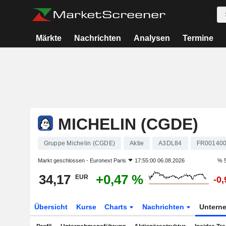
Märkte
Nachrichten
Analysen
Termine
MICHELIN (CGDE)
Gruppe Michelin (CGDE)
Aktie
A3DL84
FR00140
Markt geschlossen -
Euronext Paris
17:55:00 06.08.2026
% 5
34,17
+0,47 %
EUR
-0
Übersicht
Kurse
Charts
Nachrichten
Untern