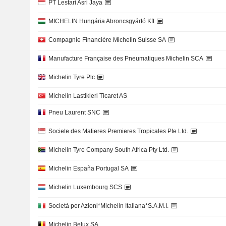
PT Lestari Asri Jaya
MICHELIN Hungária Abroncsgyártó Kft
Compagnie Financière Michelin Suisse SA
Manufacture Française des Pneumatiques Michelin SCA
Michelin Tyre Plc
Michelin Lastikleri Ticaret AS
Pneu Laurent SNC
Societe des Matieres Premieres Tropicales Pte Ltd.
Michelin Tyre Company South Africa Pty Ltd.
Michelin España Portugal SA
Michelin Luxembourg SCS
Società per Azioni*Michelin Italiana*S.A.M.I.
Michelin Belux SA