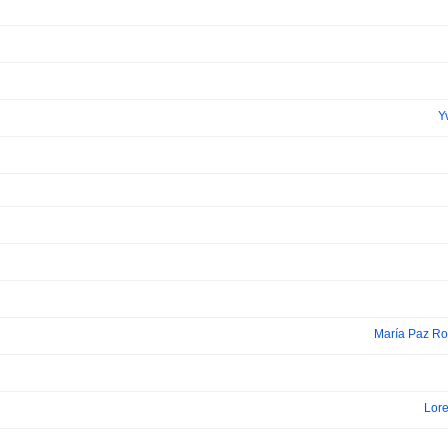
Y
María Paz Ro
Lor