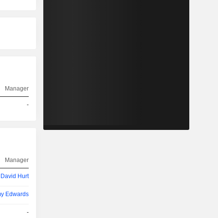
Manager
-
Manager
 David Hurt
my Edwards
-