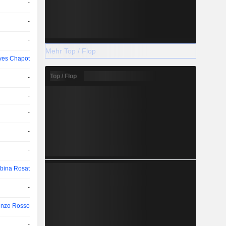
-
-
-
Mehr Top / Flop
ves Chapot
Top / Flop
-
-
-
-
-
bina Rosat
-
enzo Rosso
-