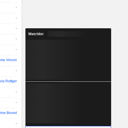
-
-
-
Watchlist
-
-
ome Vincon
-
ria Rottger
-
-
rine Brunet
-