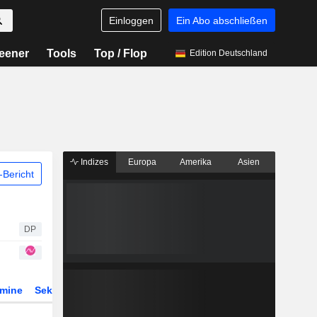
Einloggen
Ein Abo abschließen
eener
Tools
Top / Flop
Edition Deutschland
Indizes
Europa
Amerika
Asien
Bericht
DP
rmine
Sektor
Derivate
ETFs