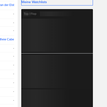
Meine Watchlists
an der Elst
Top / Flop
-
-
-
thew Cabe
-
-
-
-
-
-
-