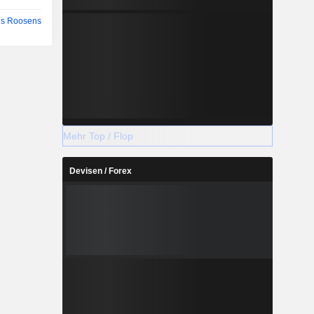
s Roosens
Mehr Top / Flop
Devisen / Forex