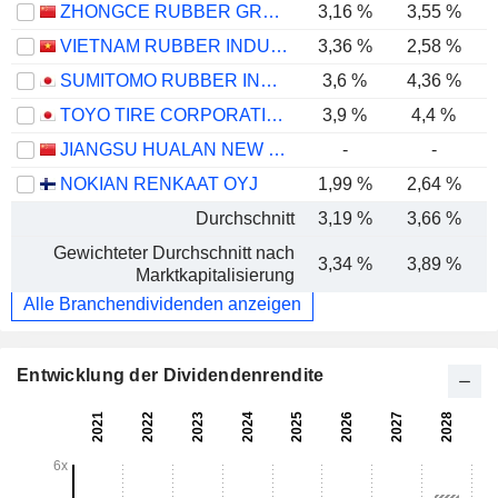
ZHONGCE RUBBER GROUP CO., LTD.
3,16 %
3,55 %
VIETNAM RUBBER INDUSTRY GROUP -
3,36 %
2,58 %
SUMITOMO RUBBER INDUSTRIES, LTD.
3,6 %
4,36 %
TOYO TIRE CORPORATION
3,9 %
4,4 %
JIANGSU HUALAN NEW PHARMACEUTICAL MATERIAL CO.,LTD.
-
-
NOKIAN RENKAAT OYJ
1,99 %
2,64 %
Durchschnitt
3,19 %
3,66 %
Gewichteter Durchschnitt nach
3,34 %
3,89 %
Marktkapitalisierung
Alle Branchendividenden anzeigen
Entwicklung der Dividendenrendite