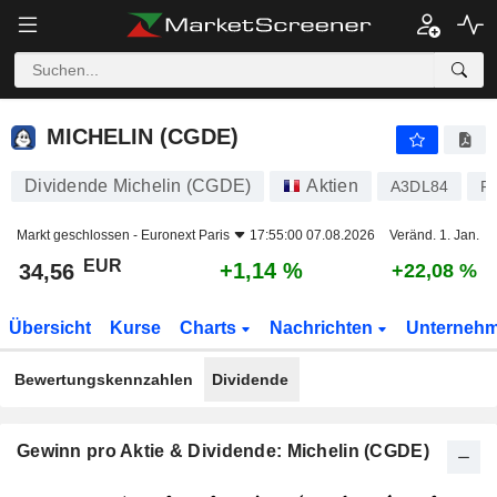
MICHELIN (CGDE)
34,56
€
+1,14 %
MICHELIN (CGDE)
Dividende Michelin (CGDE)
Aktien
A3DL84
F
Markt geschlossen -
Euronext Paris
17:55:00 07.08.2026
Veränd. 1. Jan.
EUR
+1,14 %
34,56
+22,08 %
Übersicht
Kurse
Charts
Nachrichten
Unterneh
Bewertungskennzahlen
Dividende
Gewinn pro Aktie & Dividende: Michelin (CGDE)