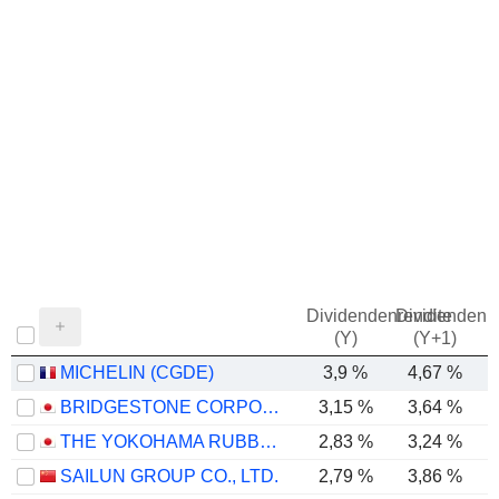
Dividendenrendite
Dividendenre
(Y)
(Y+1)
MICHELIN (CGDE)
3,9 %
4,67 %
BRIDGESTONE CORPORATION
3,15 %
3,64 %
THE YOKOHAMA RUBBER COMPANY, LIMITED
2,83 %
3,24 %
SAILUN GROUP CO., LTD.
2,79 %
3,86 %