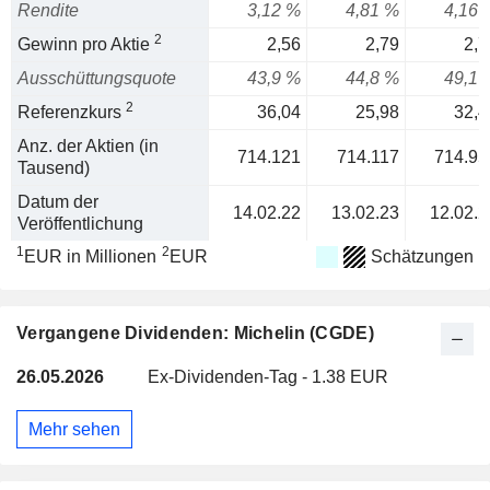
Rendite
3,12 %
4,81 %
4,16 
2
Gewinn pro Aktie
2,56
2,79
2,7
Ausschüttungsquote
43,9 %
44,8 %
49,1 
2
Referenzkurs
36,04
25,98
32,4
Anz. der Aktien (in
714.121
714.117
714.95
Tausend)
Datum der
14.02.22
13.02.23
12.02.2
Veröffentlichung
1
2
EUR in Millionen
EUR
Schätzungen
Vergangene Dividenden: Michelin (CGDE)
26.05.2026
Ex-Dividenden-Tag - 1.38 EUR
Mehr sehen